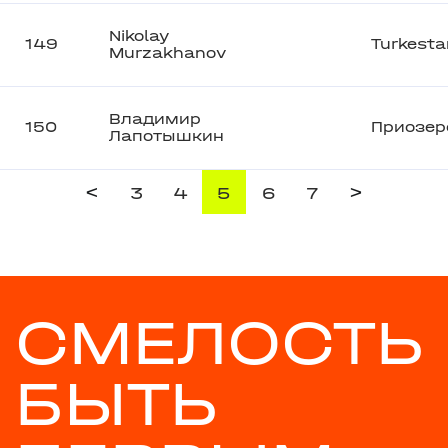
Nikolay
149
Turkesta
Murzakhanov
Владимир
150
Приозер
Лапотышкин
<
>
3
4
5
6
7
СМЕЛОСТЬ
БЫТЬ