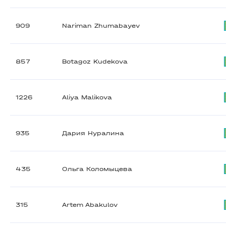
909
Nariman Zhumabayev
857
Botagoz Kudekova
1226
Aliya Malikova
935
Дария Нуралина
435
Ольга Коломыцева
315
Artem Abakulov