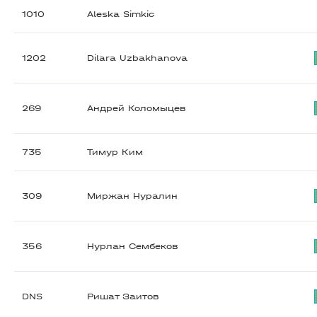
1010
Aleska Simkic
1202
Dilara Uzbakhanova
269
Андрей Коломыцев
735
Тимур Ким
309
Миржан Нуралин
356
Нурлан Сембеков
DNS
Ришат Заитов