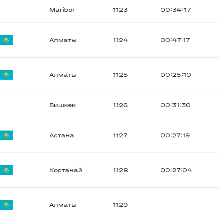
Maribor
1123
00:34:17
Алматы
1124
00:47:17
Алматы
1125
00:25:10
Бишкек
1126
00:31:30
Астана
1127
00:27:19
Костанай
1128
00:27:04
Алматы
1129