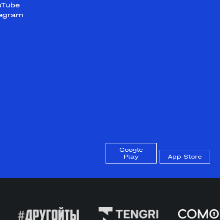
uTube
legram
Google
Play
App Store