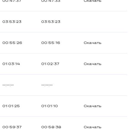
00:47:37
00:47:33
Скачать
03:53:23
03:53:23
00:55:26
00:55:16
Скачать
01:03:14
01:02:37
Скачать
--:--:--
--:--:--
01:01:25
01:01:10
Скачать
00:59:37
00:58:38
Скачать