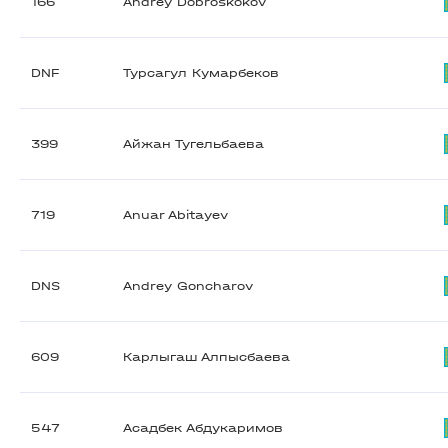
166
Andrey Dobroskokov
DNF
Турсагул Кумарбеков
399
Айжан Тугельбаева
719
Anuar Abitayev
DNS
Andrey Goncharov
609
Карлыгаш Алпысбаева
547
Асадбек Абдукаримов