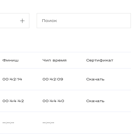
Финиш
Чип время
Сертификат
00:42:14
00:42:09
Скачать
00:44:42
00:44:40
Скачать
--:--:--
--:--:--