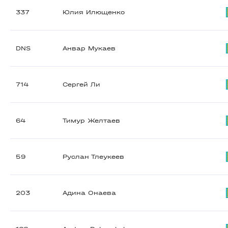
337
Юлия Илющенко
DNS
Анвар Мукаев
714
Сергей Ли
64
Тимур Желтаев
59
Руслан Тлеукеев
203
Адина Онаева