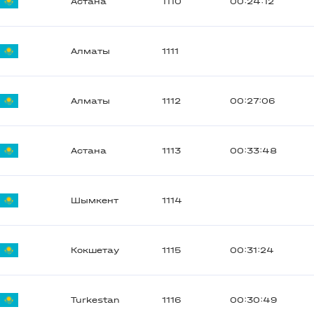
Астана
1110
00:24:12
Алматы
1111
Алматы
1112
00:27:06
Астана
1113
00:33:48
Шымкент
1114
Кокшетау
1115
00:31:24
Turkestan
1116
00:30:49