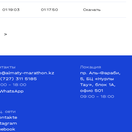
01:19:03
01:17:50
Скачать
>
нтакты
Локация
fo@almaty-marathon.kz
пр. Аль-Фараби,
 (727) 311 5185
5, БЦ «Нурлы
:00 - 18:00
Тау», блок 1А,
офис 501
WhatsApp
09:00 - 18:00
ц. сети
ontakte
stagram
cebook