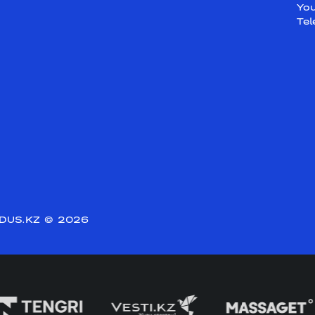
Yo
Te
DUS.KZ
© 2026