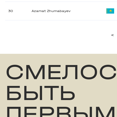
30
Azamat Zhumabayev
<
СМЕЛОС
БЫТЬ
ПЕРВЫМ