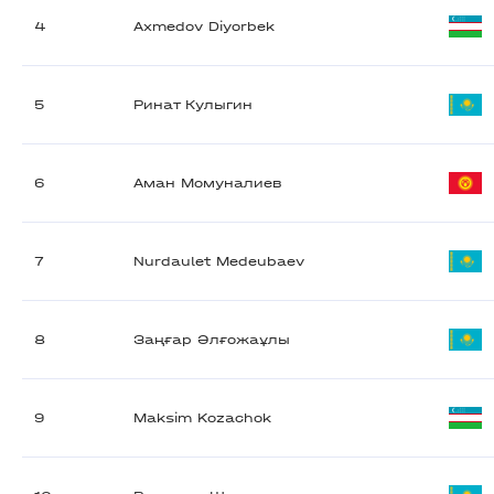
4
Axmedov Diyorbek
5
Ринат Кулыгин
6
Аман Момуналиев
7
Nurdaulet Medeubaev
8
Заңғар Әлғожаұлы
9
Maksim Kozachok