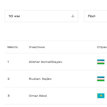
Место
Участник
Стра
1
Alisher Axmatillayev
2
Ruslan Xajiev
3
Omar Aibol