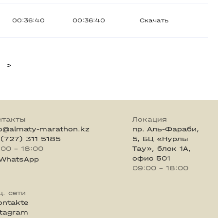
00:36:40
00:36:40
Скачать
>
нтакты
Локация
fo@almaty-marathon.kz
пр. Аль-Фараби,
 (727) 311 5185
5, БЦ «Нурлы
:00 - 18:00
Тау», блок 1А,
офис 501
WhatsApp
09:00 - 18:00
ц. сети
ontakte
stagram