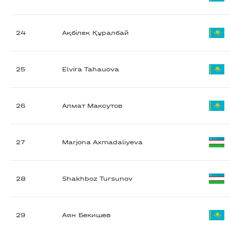
24
Ақбілек Құралбай
25
Elvira Tahauova
26
Алмат Максутов
27
Marjona Axmadaliyeva
28
Shakhboz Tursunov
29
Аян Бекишев