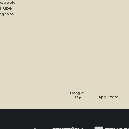
cebook
uTube
legram
Google
Play
App Store