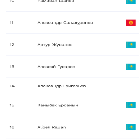
10
Рамазан Шаиев
11
Александр Салахудинов
12
Артур Жуванов
13
Алексей Гусаров
14
Александр Григорьев
15
Каныбек Ерсайын
16
Alibek Rauan