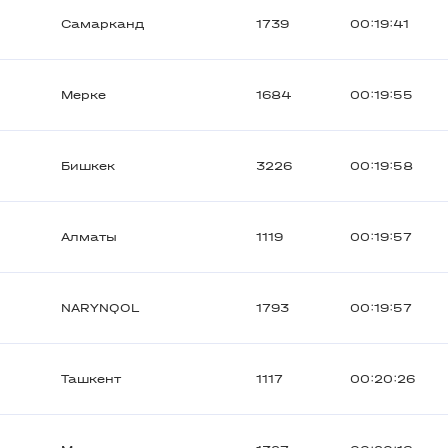
Самарканд
1739
00:19:41
Мерке
1684
00:19:55
Бишкек
3226
00:19:58
Алматы
1119
00:19:57
NARYNQOL
1793
00:19:57
Ташкент
1117
00:20:26