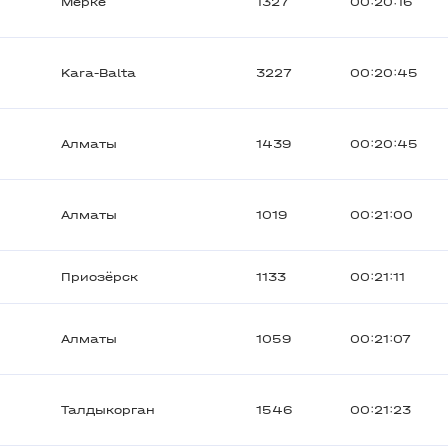
Мерке
1327
00:20:16
Kara-Balta
3227
00:20:45
Алматы
1439
00:20:45
Алматы
1019
00:21:00
Приозёрск
1133
00:21:11
Алматы
1059
00:21:07
Талдыкорган
1546
00:21:23