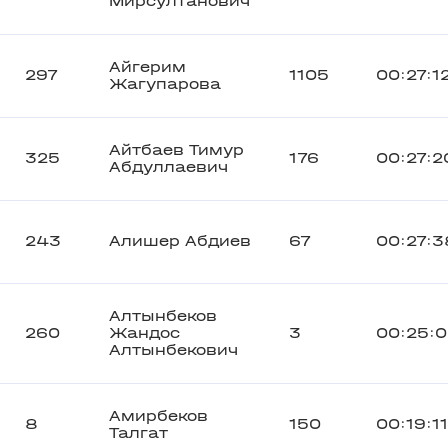
Мирсултанович
Айгерим
297
1105
00:27:1
Жагупарова
Айтбаев Тимур
325
176
00:27:2
Абдуллаевич
243
Алишер Абдиев
67
00:27:3
Алтынбеков
260
Жандос
3
00:25:
Алтынбекович
Амирбеков
8
150
00:19:11
Талгат