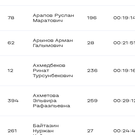
Арапов Руслан
78
196
00:19:1
Маратович
Арынов Арман
62
28
00:21:5
Галымович
Ахмедбеков
12
Ринат
236
00:19:1
Турсунбекович
Ахметова
394
Эльвира
259
00:29:1
Рафаэльевна
Байтазин
261
Нуржан
27
00:24: