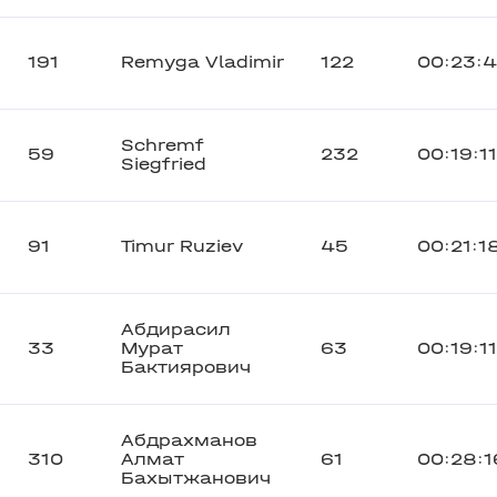
191
Remyga Vladimir
122
00:23:
Schremf
59
232
00:19:11
Siegfried
91
Timur Ruziev
45
00:21:1
Абдирасил
33
Мурат
63
00:19:11
Бактиярович
Абдрахманов
310
Алмат
61
00:28:1
Бахытжанович