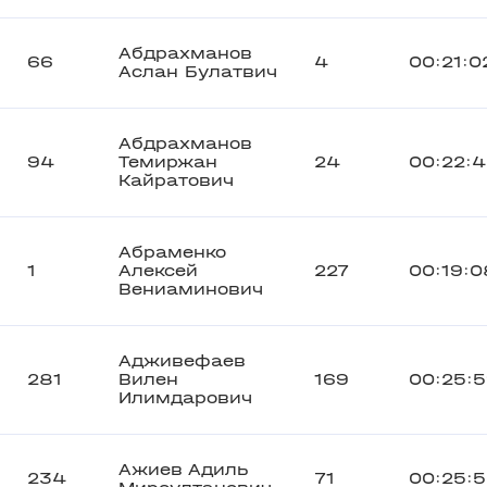
Абдрахманов
66
4
00:21:0
Аслан Булатвич
Абдрахманов
94
Темиржан
24
00:22:
Кайратович
Абраменко
1
Алексей
227
00:19:0
Вениаминович
Адживефаев
281
Вилен
169
00:25:
Илимдарович
Ажиев Адиль
234
71
00:25: