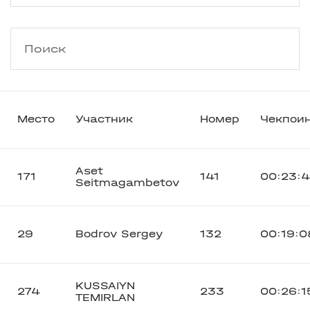
Место
Участник
Номер
Чекпои
Aset
171
141
00:23:
Seitmagambetov
29
Bodrov Sergey
132
00:19:0
KUSSAIYN
274
233
00:26:1
TEMIRLAN