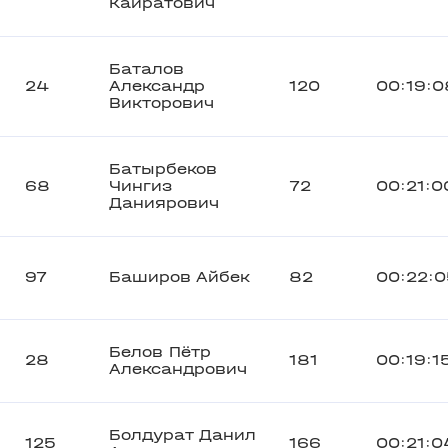
Кайратович
Баталов
24
Александр
120
00:19:0
Викторович
Батырбеков
68
Чингиз
72
00:21:0
Даниярович
97
Баширов Айбек
82
00:22:0
Белов Пётр
28
181
00:19:1
Александрович
Болдурат Данил
125
166
00:21:0