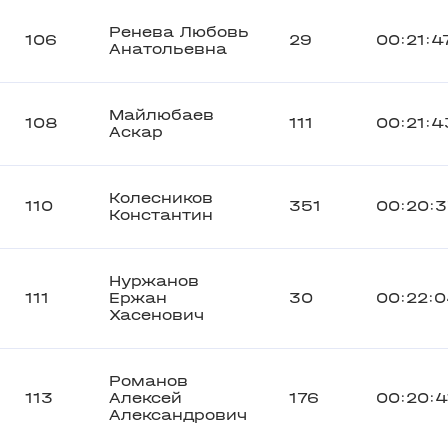
Ренева Любовь
106
29
00:21:4
Анатольевна
Майлюбаев
108
111
00:21:4
Аскар
Колесников
110
351
00:20:3
Константин
Нуржанов
111
Ержан
30
00:22:
Хасенович
Романов
113
Алексей
176
00:20:4
Александрович