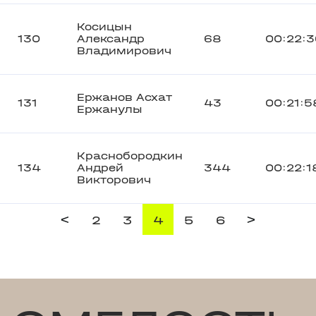
Косицын
130
Александр
68
00:22:3
Владимирович
Ержанов Асхат
131
43
00:21:5
Ержанулы
Краснобородкин
134
Андрей
344
00:22:1
Викторович
<
>
2
3
4
5
6