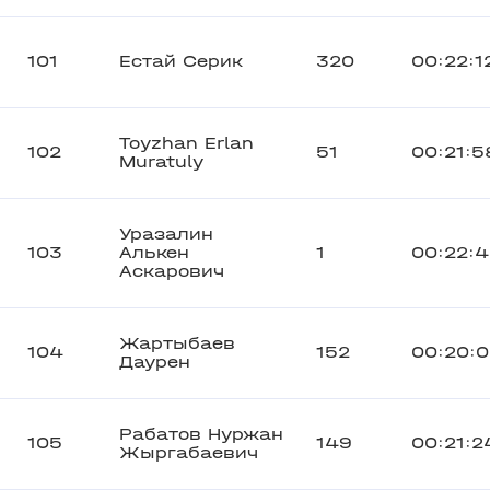
101
Естай Серик
320
00:22:1
Toyzhan Erlan
102
51
00:21:5
Muratuly
Уразалин
103
Алькен
1
00:22:
Аскарович
Жартыбаев
104
152
00:20:
Даурен
Рабатов Нуржан
105
149
00:21:2
Жыргабаевич