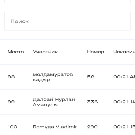
Место
Участник
Номер
Чекпои
молдамуратов
98
58
00:21:4
кадыр
Далбай Нурлан
99
336
00:21:1
Аманулы
100
Remyga Vladimir
290
00:21:1