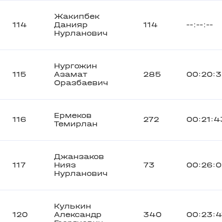
Жакипбек
114
Данияр
114
--:--:--
Нурланович
Нургожин
115
Азамат
285
00:20:
Оразбаевич
Ермеков
116
272
00:21:4
Темирлан
Джанзаков
117
Нияз
73
00:26:
Нурланович
Кулькин
120
Александр
340
00:23:4