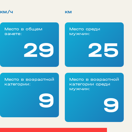
км/ч
км
Место в общем
Место среди
зачете:
мужчин:
29
25
Место в возрастной
Место в возрастной
категории:
категории среди
мужчин:
9
9