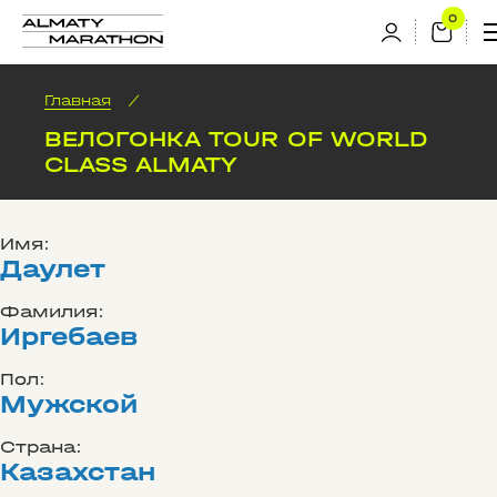
Главная
/
ВЕЛОГОНКА TOUR OF WORLD
CLASS ALMATY
Имя:
Даулет
Фамилия:
Иргебаев
Пол:
Мужской
Страна:
Казахстан