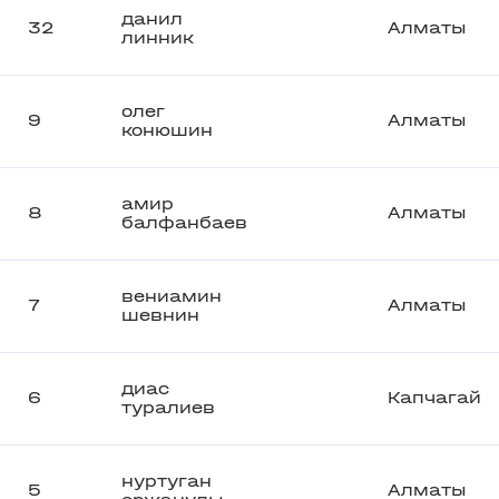
данил
32
Алматы
линник
олег
9
Алматы
конюшин
амир
8
Алматы
балфанбаев
вениамин
7
Алматы
шевнин
диас
6
Капчагай
туралиев
нуртуган
5
Алматы