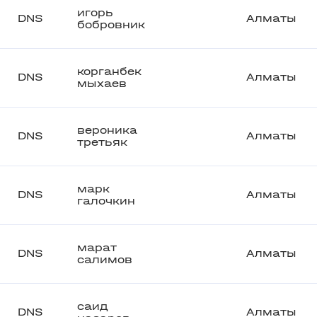
игорь
DNS
Алматы
бобровник
корганбек
DNS
Алматы
мыхаев
вероника
DNS
Алматы
третьяк
марк
DNS
Алматы
галочкин
марат
DNS
Алматы
салимов
саид
DNS
Алматы