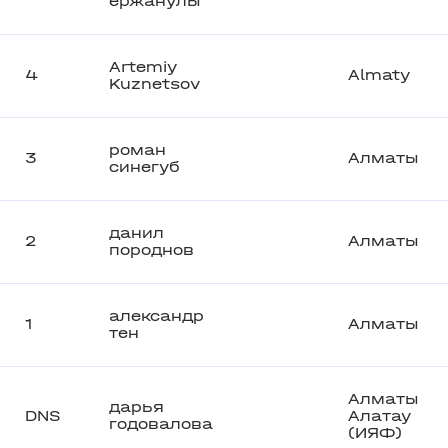
ержанулы
Artemiy
4
Almaty
Kuznetsov
роман
3
Алматы
синегуб
данил
2
Алматы
породнов
александр
1
Алматы
тен
Алматы
дарья
DNS
Алатау
годовалова
(ИЯФ)