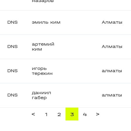
назаров
DNS
эмиль ким
Алматы
артемий
DNS
Алматы
ким
игорь
DNS
алматы
терехин
даниил
DNS
алматы
габер
<
>
1
2
3
4