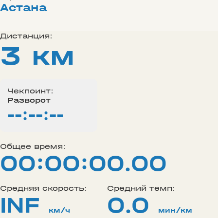
Астана
Дистанция:
3 км
Чекпоинт:
Разворот
--:--:--
Общее время:
00:00:00.00
Средняя скорость:
Средний темп:
INF
0.0
км/ч
мин/км