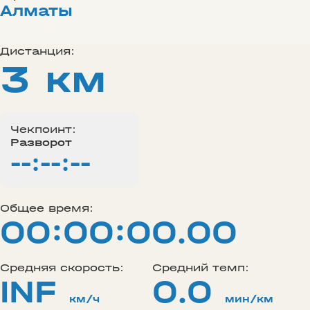
Алматы
Дистанция:
3 км
Чекпоинт:
Разворот
--:--:--
Общее время:
00:00:00.00
Средняя скорость:
Средний темп:
INF
0.0
км/ч
мин/км