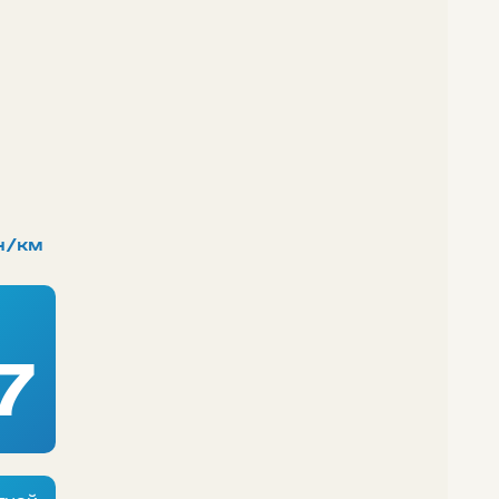
н/км
7