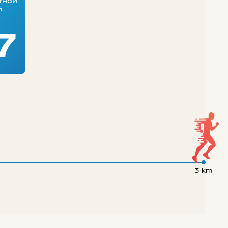
тной
и
7
3 km