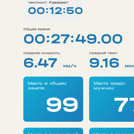
Чекпоинт:
Разворот
00:12:50
Общее время:
00:27:49.00
Средняя скорость:
Средний темп:
6.47
9.16
км/ч
ми
Место в общем
Место среди
зачете:
мужчин:
99
7