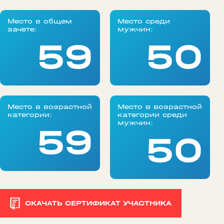
Место в общем
Место среди
зачете:
мужчин:
59
50
Место в возрастной
Место в возрастной
категории:
категории среди
мужчин:
59
50
СКАЧАТЬ СЕРТИФИКАТ УЧАСТНИКА