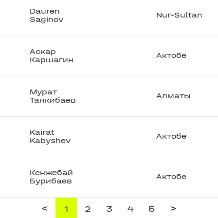
Dauren
Nur-Sultan
Saginov
Аскар
Актобе
Каршагин
Мурат
Алматы
Танкибаев
Kairat
Актобе
Kabyshev
Кенжебай
Актобе
Бурибаев
<
>
1
2
3
4
5