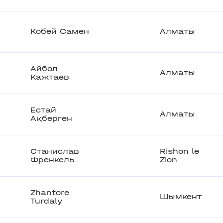
Кобей Самен
Алматы
Айбол
Алматы
Кажтаев
Естай
Алматы
Ақберген
Станислав
Rishon le
Френкель
Zion
Zhantore
Шымкент
Turdaly