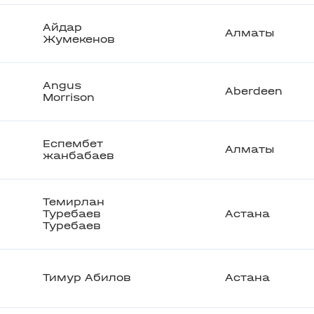
Айдар
Алматы
Жумекенов
Angus
Aberdeen
Morrison
Еспембет
Алматы
жанбабаев
Темирлан
Туребаев
Астана
Туребаев
Тимур Абилов
Астана