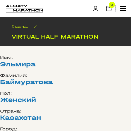
Главная
/
VIRTUAL HALF MARATHON
Имя:
Эльмира
Фамилия:
Баймуратова
Пол:
Женский
Страна:
Казахстан
Город: