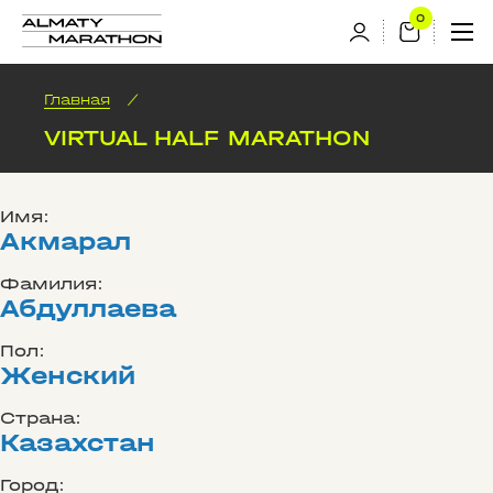
Главная
/
VIRTUAL HALF MARATHON
Имя:
Акмарал
Фамилия:
Абдуллаева
Пол:
Женский
Страна:
Казахстан
Город: