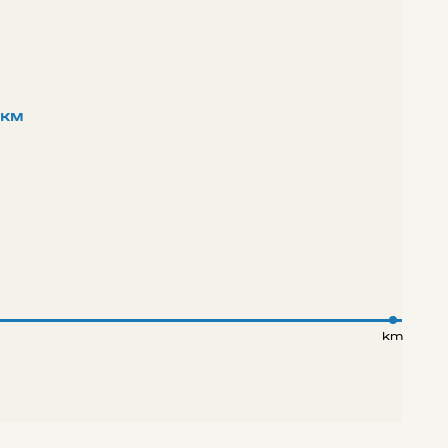
/км
km