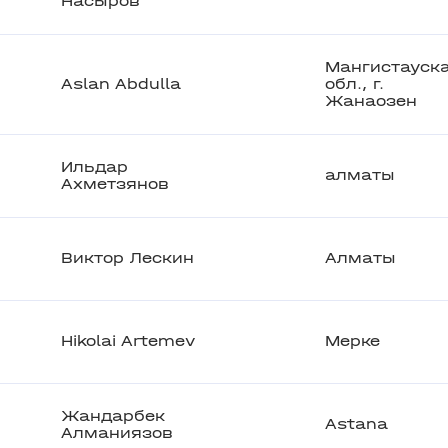
Насыров
Мангистауск
Aslan Abdulla
обл., г.
Жанаозен
Ильдар
алматы
Ахметзянов
Виктор Лескин
Алматы
Hikolai Artemev
Мерке
Жандарбек
Astana
Алманиязов