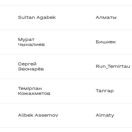
Sultan Agabek
Алматы
Мурат
Бишкек
Чыналиев
Сергей
Run_Temirtau
Звонарёв
Темірлан
Талгар
Кожахметов
Alibek Assemov
Almaty