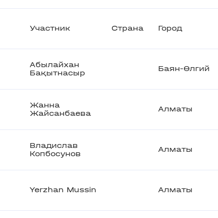
Участник
Страна
Город
Абылайхан
Баян-Өлгий
Бақытнасыр
Жанна
Алматы
Жайсанбаева
Владислав
Алматы
Копбосунов
Yerzhan Mussin
Алматы