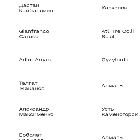
Дастан
Каскелен
Кайбалдиев
Gianfranco
Atl. Tre Colli
Caruso
Scicli
Adlet Aman
Qyzylorda
Талгат
Алматы
Жаканов
Александр
Усть-
Максименко
Каменогорск
Ерболат
Алматы