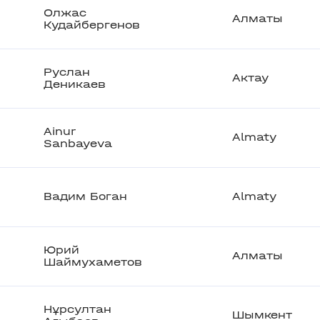
Олжас
Алматы
Кудайбергенов
Руслан
Актау
Деникаев
Ainur
Almaty
Sanbayeva
Вадим Боган
Almaty
Юрий
Алматы
Шаймухаметов
Нұрсултан
Шымкент