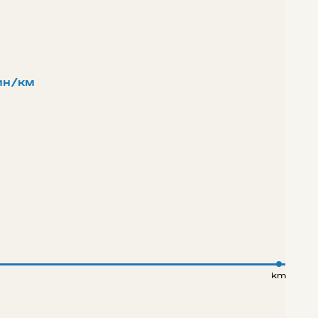
ин/км
km