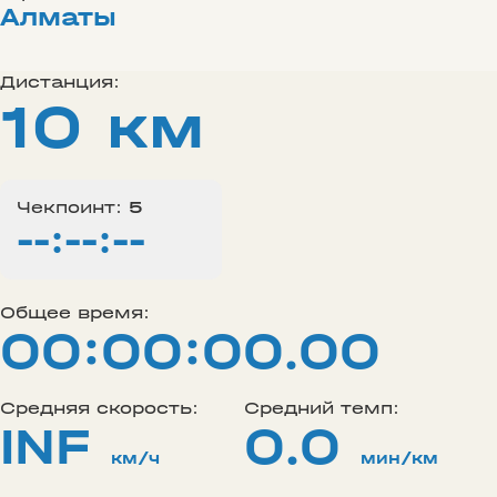
Алматы
Дистанция:
10 км
Чекпоинт:
5
--:--:--
Общее время:
00:00:00.00
Средняя скорость:
Средний темп:
INF
0.0
км/ч
мин/км