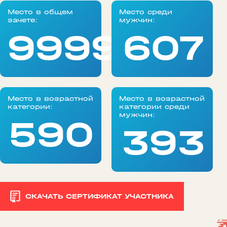
Место в общем
Место среди
зачете:
мужчин:
99999
607
Место в возрастной
Место в возрастной
категории:
категории среди
мужчин:
590
393
СКАЧАТЬ СЕРТИФИКАТ УЧАСТНИКА