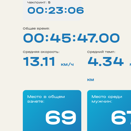
Чекпоинт:
5
00:23:06
Общее время:
00:45:47.00
Средняя скорость:
Средний темп:
13.11
4.34
км/ч
км
Место в общем
Место среди
зачете:
мужчин:
69
6