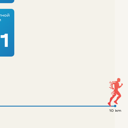
тной
и
1
10 km