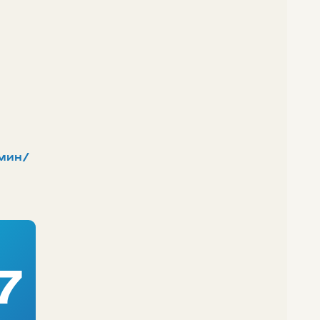
мин/
7