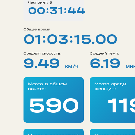
Чекпоинт:
5
00:31:44
Общее время:
01:03:15.00
Средняя скорость:
Средний темп:
9.49
6.19
км/ч
ми
Место в общем
Место среди
зачете:
женщин:
590
11