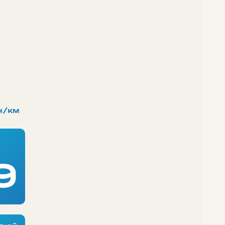
н/км
9