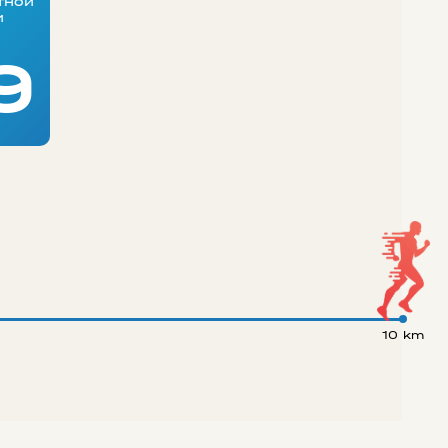
тной
и
9
10 km