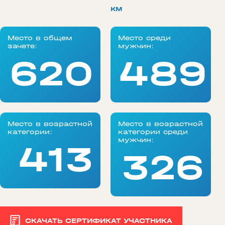
км
Место в общем
Место среди
зачете:
мужчин:
620
489
Место в возрастной
Место в возрастной
категории:
категории среди
мужчин:
413
326
СКАЧАТЬ СЕРТИФИКАТ УЧАСТНИКА