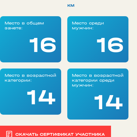
км
Место в общем
Место среди
зачете:
мужчин:
16
16
Место в возрастной
Место в возрастной
категории:
категории среди
мужчин:
14
14
СКАЧАТЬ СЕРТИФИКАТ УЧАСТНИКА