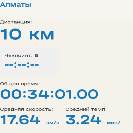
Алматы
Дистанция:
10 км
Чекпоинт:
5
--:--:--
Общее время:
00:34:01.00
Средняя скорость:
Средний темп:
17.64
3.24
км/ч
мин/