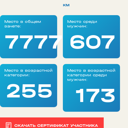
км
Место в общем
Место среди
зачете:
мужчин:
77777
607
Место в возрастной
Место в возрастной
категории:
категории среди
мужчин:
255
173
СКАЧАТЬ СЕРТИФИКАТ УЧАСТНИКА