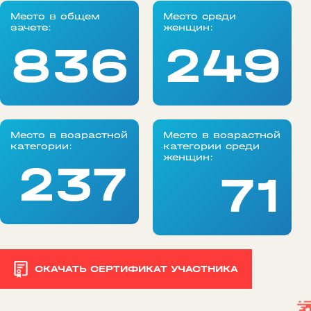
Место в общем
Место среди
зачете:
женщин:
836
249
Место в возрастной
Место в возрастной
категории:
категории среди
женщин:
237
71
СКАЧАТЬ СЕРТИФИКАТ УЧАСТНИКА