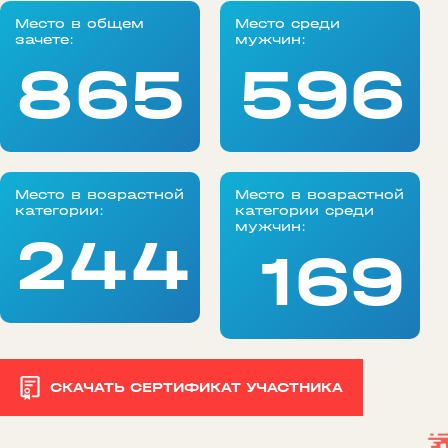
Место в общем
Место среди
зачете:
мужчин:
865
596
Место в возрастной
Место в возрастной
категории:
категории среди
мужчин:
244
169
СКАЧАТЬ СЕРТИФИКАТ УЧАСТНИКА