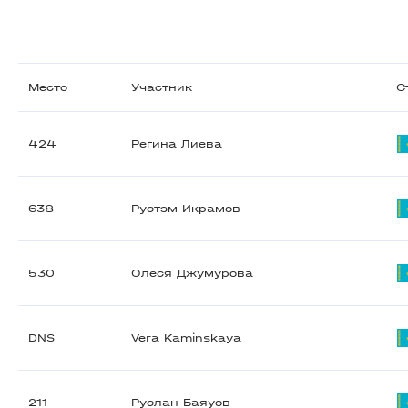
Место
Участник
С
424
Регина Лиева
638
Рустэм Икрамов
530
Олеся Джумурова
DNS
Vera Kaminskaya
211
Руслан Баяуов