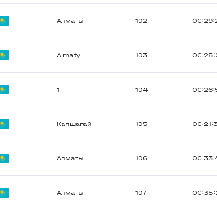
Алматы
102
00:29:
Almaty
103
00:25:
1
104
00:26:
Капшагай
105
00:21:
Алматы
106
00:33:
Алматы
107
00:35: