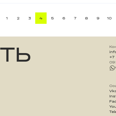
1
2
3
4
5
6
7
8
9
10
ТЬ
Ко
in
+7
09
Со
Vk
In
Fa
Yo
Te