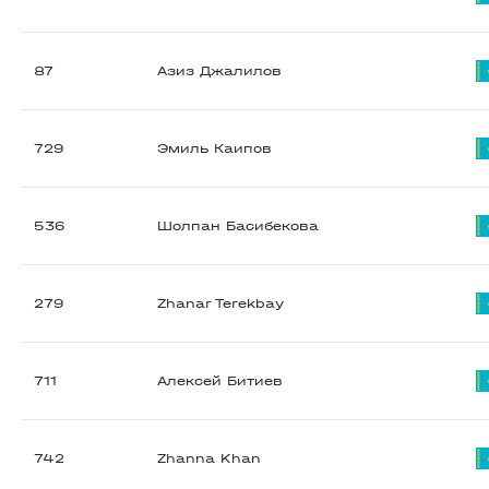
87
Азиз Джалилов
729
Эмиль Каипов
536
Шолпан Басибекова
279
Zhanar Terekbay
711
Алексей Битиев
742
Zhanna Khan