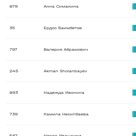
879
Анна Симакина
35
Ердос Баимбетов
797
Валерия Абрамович
245
Akman Sholanbayev
893
Надежда Ивонина
739
Камила Несипбаева
567
Нэлля Ивашкина