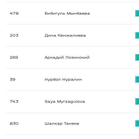
478
Бибигуль Мынбаева
203
Дина Кенжалиева
269
Аркадий Лозинский
39
Нурбол Нуралин
743
Saya Myrzagulova
830
Шалкар Танеке