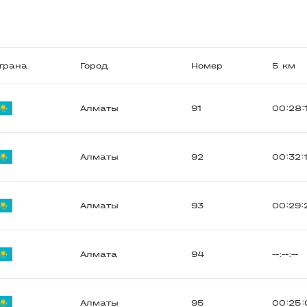
трана
Город
Номер
5 км
Алматы
91
00:28:
Алматы
92
00:32:
Алматы
93
00:29:
Алмата
94
--:--:--
Алматы
95
00:25: