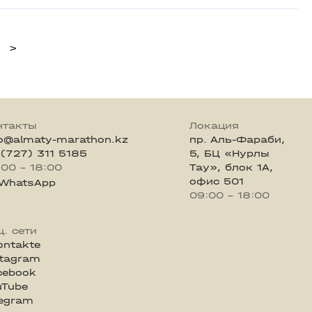
>
нтакты
Локация
fo@almaty-marathon.kz
пр. Аль-Фараби,
 (727) 311 5185
5, БЦ «Нурлы
:00 - 18:00
Тау», блок 1А,
офис 501
WhatsApp
09:00 - 18:00
ц. сети
ontakte
stagram
cebook
uTube
legram