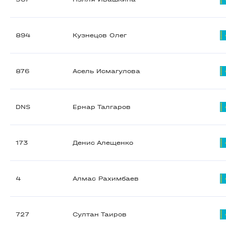
894
Кузнецов Олег
876
Асель Исмагулова
DNS
Ернар Талгаров
173
Денис Алещенко
4
Алмас Рахимбаев
727
Султан Таиров