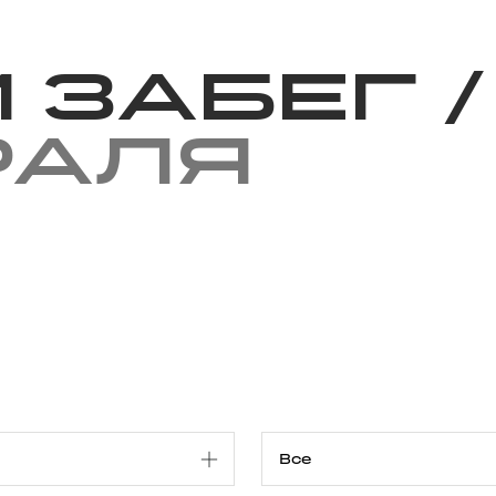
Благотворительность
Новости
Волонтерство
О нас
 Забег
/
раля