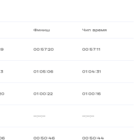
Финиш
Чип время
19
00:57:20
00:57:11
13
01:05:06
01:04:31
20
01:00:22
01:00:16
--:--:--
--:--:--
06
00:50:46
00:50:44