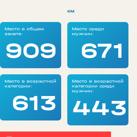
км
Место в общем
Место среди
зачете:
мужчин:
909
671
Место в возрастной
Место в возрастной
категории:
категории среди
мужчин:
613
443