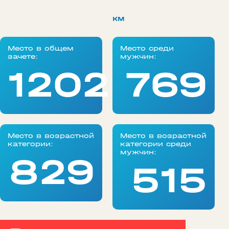
км
Место в общем
Место среди
зачете:
мужчин:
1202
769
Место в возрастной
Место в возрастной
категории:
категории среди
мужчин:
829
515