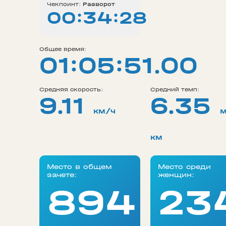
Чекпоинт:
Разворот
00:34:28
Общее время:
01:05:51.00
Средняя скорость:
Средний темп:
9.11
6.35
км/ч
м
км
Место в общем
Место среди
зачете:
женщин:
894
23