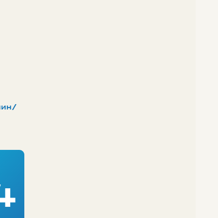
ин/
4