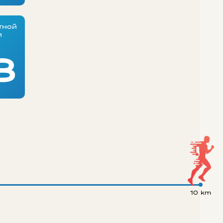
тной
и
8
10 km