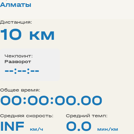
Алматы
Дистанция:
10 км
Чекпоинт:
Разворот
--:--:--
Общее время:
00:00:00.00
Средняя скорость:
Средний темп:
INF
0.0
км/ч
мин/км