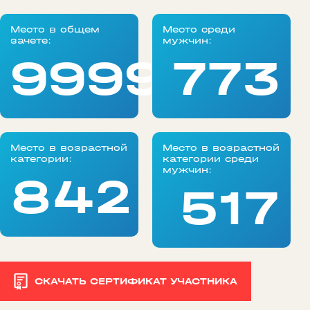
Место в общем
Место среди
зачете:
мужчин:
99999
773
Место в возрастной
Место в возрастной
категории:
категории среди
мужчин:
842
517
СКАЧАТЬ СЕРТИФИКАТ УЧАСТНИКА