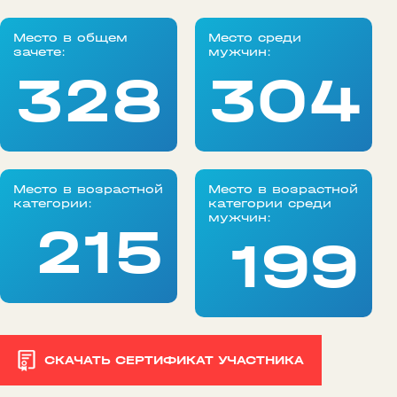
Место в общем
Место среди
зачете:
мужчин:
328
304
Место в возрастной
Место в возрастной
категории:
категории среди
мужчин:
215
199
СКАЧАТЬ СЕРТИФИКАТ УЧАСТНИКА