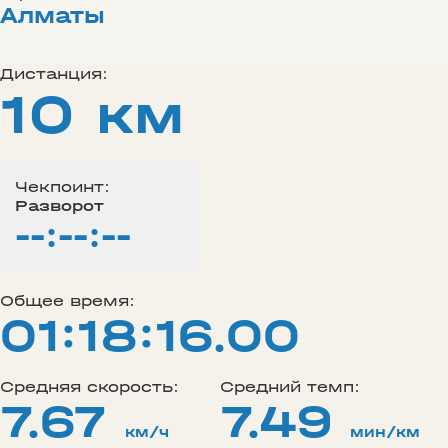
Алматы
Дистанция:
10 км
Чекпоинт:
Разворот
--:--:--
Общее время:
01:18:16.00
Средняя скорость:
Средний темп:
7.67
7.49
км/ч
мин/км