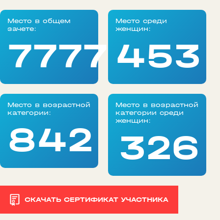
Место в общем
Место среди
зачете:
женщин:
77777
453
Место в возрастной
Место в возрастной
категории:
категории среди
женщин:
842
326
СКАЧАТЬ СЕРТИФИКАТ УЧАСТНИКА