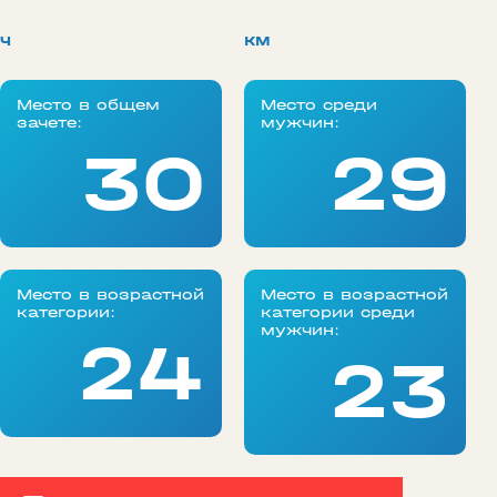
ч
км
Место в общем
Место среди
зачете:
мужчин:
30
29
Место в возрастной
Место в возрастной
категории:
категории среди
мужчин:
24
23