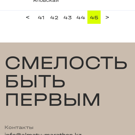
Яловская
<
>
41
42
43
44
45
СМЕЛОСТЬ
БЫТЬ
ПЕРВЫМ
Контакты
info@almaty-marathon.kz