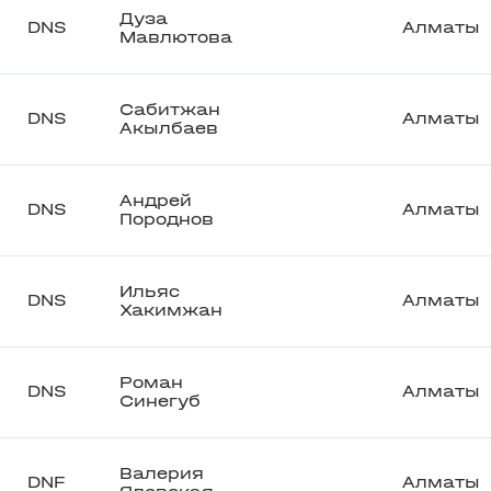
Дуза
DNS
Алматы
Мавлютова
Сабитжан
DNS
Алматы
Акылбаев
Андрей
DNS
Алматы
Породнов
Ильяс
DNS
Алматы
Хакимжан
Роман
DNS
Алматы
Синегуб
Валерия
DNF
Алматы