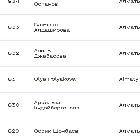
834
Алмат
Оспанов
Гульжан
833
Алмат
Алдаширова
Асель
832
Алмат
Джабасова
831
Olya Polyakova
Almaty
Арайлым
830
Алмат
Кудайбергенова
829
Серик Шонбаев
Алмат