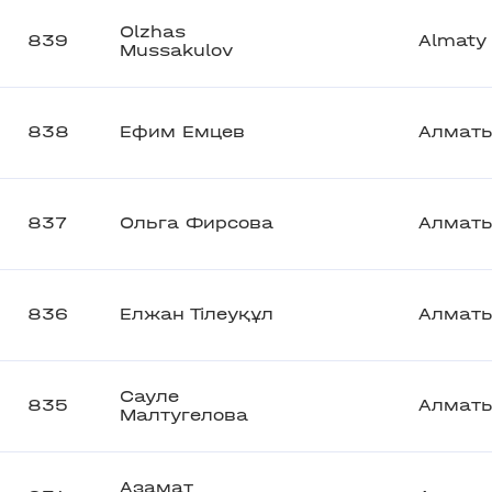
Olzhas
839
Almaty
Mussakulov
838
Ефим Емцев
Алмат
837
Ольга Фирсова
Алмат
836
Елжан Тілеуқұл
Алмат
Сауле
835
Алмат
Малтугелова
Азамат