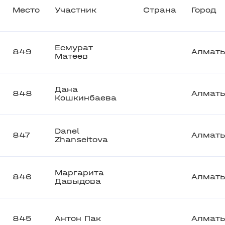
Место
Участник
Страна
Город
Есмурат
849
Алмат
Матеев
Дана
848
Алмат
Кошкинбаева
Danel
847
Алмат
Zhanseitova
Маргарита
846
Алмат
Давыдова
845
Антон Пак
Алмат