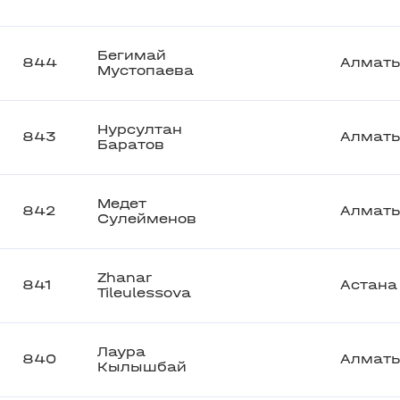
Бегимай
844
Алмат
Мустопаева
Нурсултан
843
Алмат
Баратов
Медет
842
Алмат
Сулейменов
Zhanar
841
Астана
Tileulessova
Лаура
840
Алмат
Кылышбай