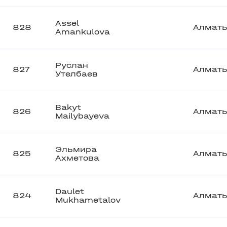
Assel
828
Алмат
Amankulova
Руслан
827
Алмат
Утелбаев
Bakyt
826
Алмат
Mailybayeva
Эльмира
825
Алмат
Ахметова
Daulet
824
Алмат
Mukhametalov