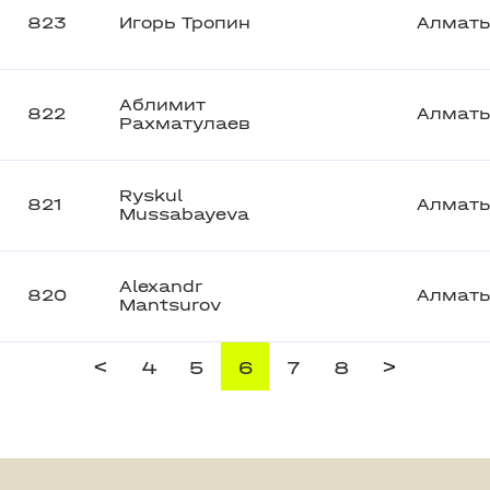
823
Игорь Тропин
Алмат
Аблимит
822
Алмат
Рахматулаев
Ryskul
821
Алмат
Mussabayeva
Alexandr
820
Алмат
Mantsurov
<
>
4
5
6
7
8