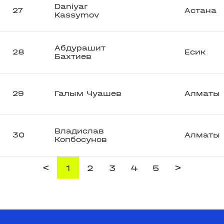
Daniyar
27
Астана
Kassymov
Абдурашит
28
Есик
Бахтиев
29
Галым Чуашев
Алматы
Владислав
30
Алматы
Копбосунов
<
>
1
2
3
4
5