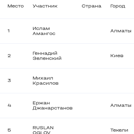
Место
Участник
Страна
Город
Ислам
1
Алматы
Амангос
Геннадий
2
Киев
Зеленский
Михаил
3
Красилов
Ержан
4
Алматы
Джанарстанов
RUSLAN
5
Текели
OGLOV