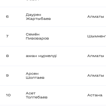
Даурен
6
Алматы
Жартыбаев
Семён
7
Шымкен
Пивоваров
8
аман нұркелді
Алматы
Арсен
9
Алматы
Шолтаев
Асет
10
Астана
Толтебаев