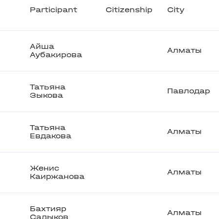
Participant
Citizenship
City
Айша
Алматы
Аубакирова
Татьяна
Павлодар
Зыкова
Татьяна
Алматы
Евдакова
Женис
Алматы
Каиржанова
Бахтияр
Алматы
Садыков