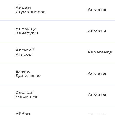
Айдын
Алматы
Жуманиязов
Альмади
Алматы
Канатұлы
Алексей
Караганда
Атясов
Елена
Алматы
Даниленко
Сержан
Алматы
Мамешов
Айбар