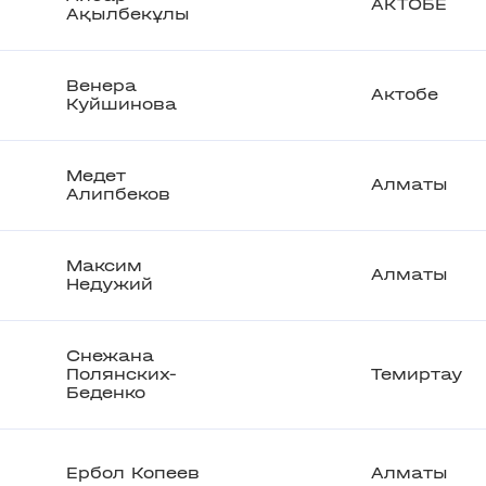
АКТОБЕ
Ақылбекұлы
Венера
Актобе
Куйшинова
Медет
Алматы
Алипбеков
Максим
Алматы
Недужий
Снежана
Полянских-
Темиртау
Беденко
Ербол Копеев
Алматы