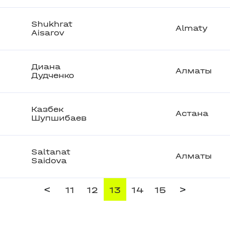
Shukhrat
Almaty
Aisarov
Диана
Алматы
Дудченко
Казбек
Астана
Шупшибаев
Saltanat
Алматы
Saidova
<
>
11
12
13
14
15