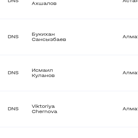
DNS
Аста
Ахшалов
Букихан
DNS
Алма
Сансызбаев
Исмаил
DNS
Алма
Куланов
Viktoriya
DNS
Алма
Chernova