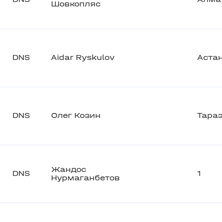
Шовкопляс
DNS
Aidar Ryskulov
Аста
DNS
Олег Козин
Тара
Жандос
DNS
1
Нурмаганбетов