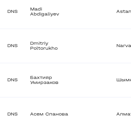
Madi
DNS
Asta
Abdigaliyev
Dmitriy
DNS
Narv
Poltorukho
Бахтияр
DNS
Шымк
Умирзаков
DNS
Асем Спанова
Алма