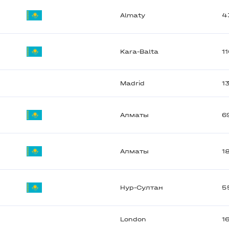
Almaty
4
Kara-Balta
1
Madrid
1
Алматы
6
Алматы
1
Нур-Султан
5
London
1