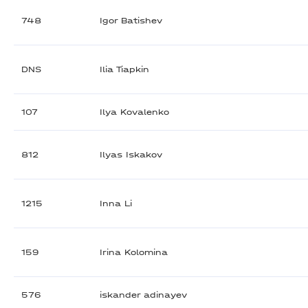
748
Igor Batishev
DNS
Ilia Tiapkin
107
Ilya Kovalenko
812
Ilyas Iskakov
1215
Inna Li
159
Irina Kolomina
576
iskander adinayev