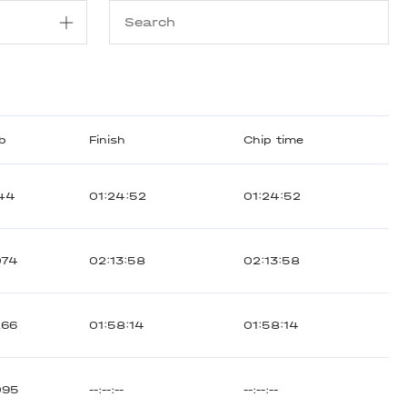
ib
Finish
Chip time
44
01:24:52
01:24:52
074
02:13:58
02:13:58
266
01:58:14
01:58:14
095
--:--:--
--:--:--