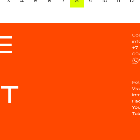
3
4
5
6
7
8
9
10
11
12
E
Co
in
+7
09
ST
Fo
Vk
In
Fa
Yo
Te