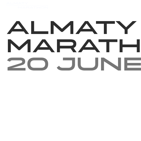
Events
Results
Charity
Almaty
Marat
20 Jun