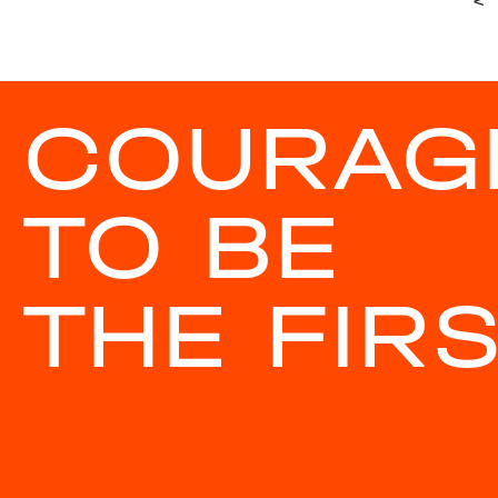
<
COURAG
TO BE
THE FIR