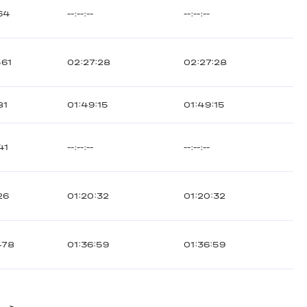
64
--:--:--
--:--:--
561
02:27:28
02:27:28
81
01:49:15
01:49:15
41
--:--:--
--:--:--
26
01:20:32
01:20:32
478
01:36:59
01:36:59