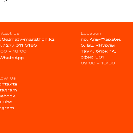
>
ntact Us
Location
fo@almaty-marathon.kz
пр. Аль-Фараби,
 (727) 311 5185
5, БЦ «Нурлы
:00 - 18:00
Тау», блок 1А,
офис 501
WhatsApp
09:00 - 18:00
llow Us
ontakte
stagram
cebook
uTube
legram