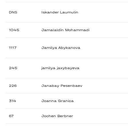
DNS
Iskander Laumulin
1045
Jamalaldin Mohammadi
1117
Jamilya Abykanova
245
jamilya jaxybayeva
226
Janabay Pesenbaev
314
Joanna Granica
67
Jochen Berbner