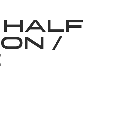
News
Volunteering
About Us
 Half
hon
/
e