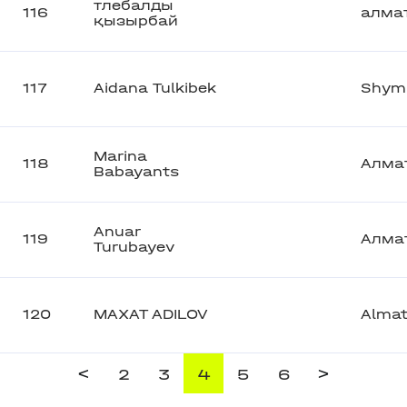
тлебалды
116
алма
қызырбай
117
Aidana Tulkibek
Shym
Marina
118
Алма
Babayants
Anuar
119
Алма
Turubayev
120
MAXAT ADILOV
Alma
<
>
2
3
4
5
6