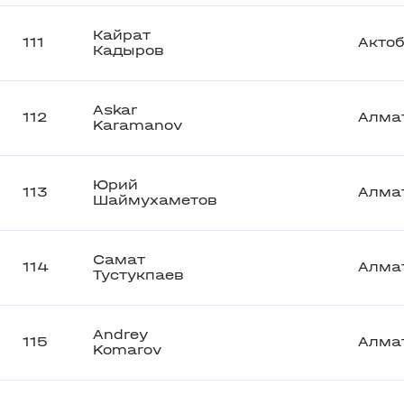
Кайрат
111
Акто
Кадыров
Askar
112
Алма
Karamanov
Юрий
113
Алма
Шаймухаметов
Самат
114
Алма
Тустукпаев
Andrey
115
Алма
Komarov