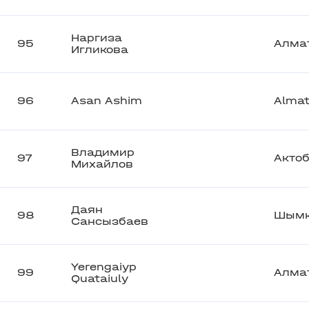
Наргиза
95
Алма
Игликова
96
Asan Ashim
Alma
Владимир
97
Акто
Михайлов
Даян
98
Шымк
Сансызбаев
Yerengaiyp
99
Алма
Quataiuly