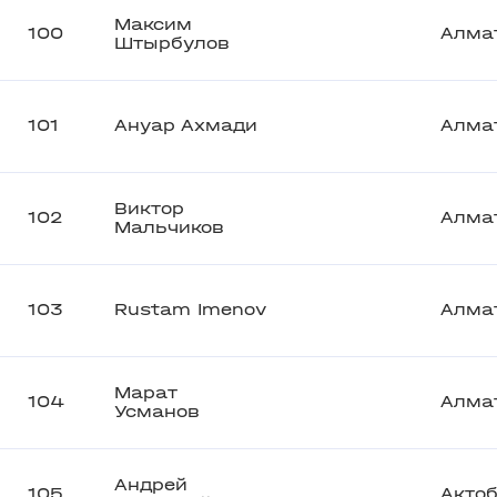
Максим
100
Алма
Штырбулов
101
Ануар Ахмади
Алма
Виктор
102
Алма
Мальчиков
103
Rustam Imenov
Алма
Марат
104
Алма
Усманов
Андрей
105
Акто