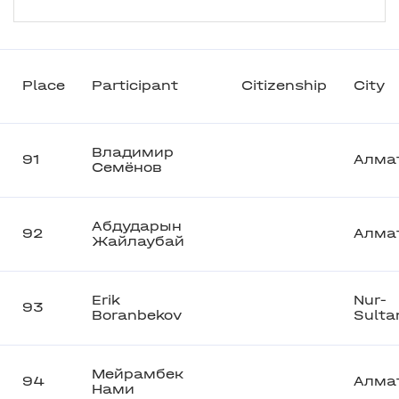
Place
Participant
Citizenship
City
Владимир
91
Алма
Семёнов
Абдударын
92
Алма
Жайлаубай
Erik
Nur-
93
Boranbekov
Sulta
Мейрамбек
94
Алма
Нами