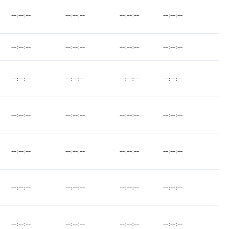
--:--:--
--:--:--
--:--:--
--:--:--
--:--:--
--:--:--
--:--:--
--:--:--
--:--:--
--:--:--
--:--:--
--:--:--
--:--:--
--:--:--
--:--:--
--:--:--
--:--:--
--:--:--
--:--:--
--:--:--
--:--:--
--:--:--
--:--:--
--:--:--
--:--:--
--:--:--
--:--:--
--:--:--