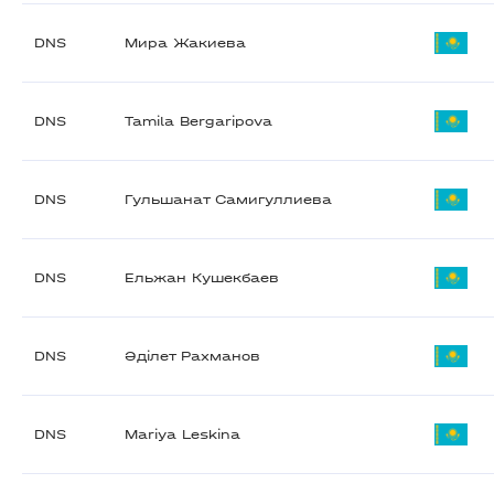
DNS
Мира Жакиева
DNS
Tamila Bergaripova
DNS
Гульшанат Самигуллиева
DNS
Ельжан Кушекбаев
DNS
Әділет Рахманов
DNS
Mariya Leskina