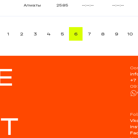
Алматы
2585
--:--:--
--:--:--
1
2
3
4
5
6
7
8
9
10
E
Co
in
+7
09
ST
Fo
Vk
In
Fa