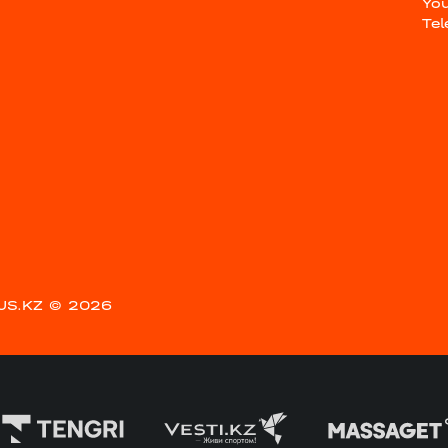
Yo
Te
US.KZ
© 2026