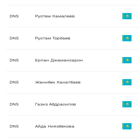
DNS
Рустем Камалеев
DNS
Рустам Торбаев
DNS
Ерлан Джамансарин
DNS
Жанибек Канатбаев
DNS
Газиз Абдрасилов
DNS
Айда Ниязбекова