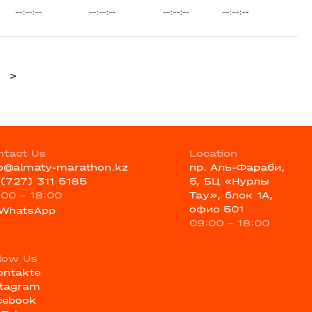
--:--:--
--:--:--
--:--:--
--:--:--
>
ntact Us
Location
fo@almaty-marathon.kz
пр. Аль-Фараби,
 (727) 311 5185
5, БЦ «Нурлы
:00 - 18:00
Тау», блок 1А,
офис 501
WhatsApp
09:00 - 18:00
llow Us
ontakte
stagram
cebook