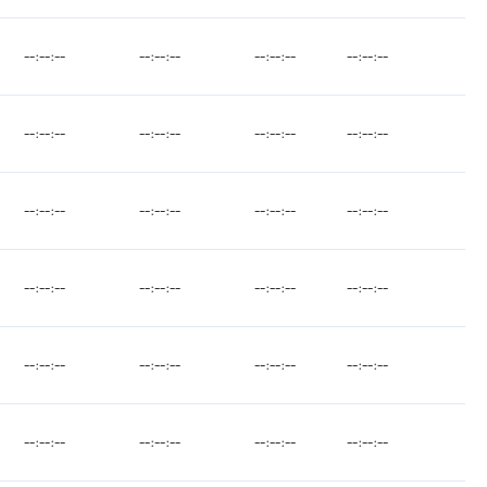
--:--:--
--:--:--
--:--:--
--:--:--
--:--:--
--:--:--
--:--:--
--:--:--
--:--:--
--:--:--
--:--:--
--:--:--
--:--:--
--:--:--
--:--:--
--:--:--
--:--:--
--:--:--
--:--:--
--:--:--
--:--:--
--:--:--
--:--:--
--:--:--