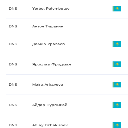
DNS
Yerbol Palymbetov
DNS
Антон Тишакин
DNS
Дамир Уразаев
DNS
Ярослав Фридман
DNS
Maira Arkayeva
DNS
Айдар Нурлыбай
DNS
Ablay Dzhakishev