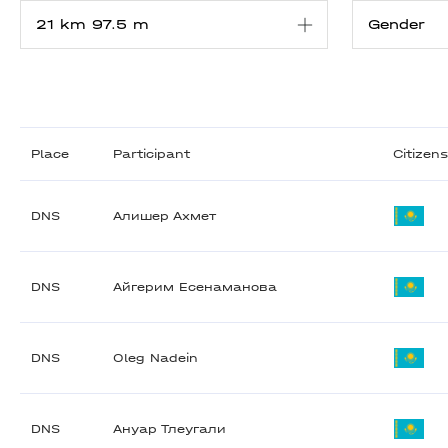
Place
Participant
Citizen
DNS
Алишер Ахмет
DNS
Айгерим Есенаманова
DNS
Oleg Nadein
DNS
Ануар Тлеугали