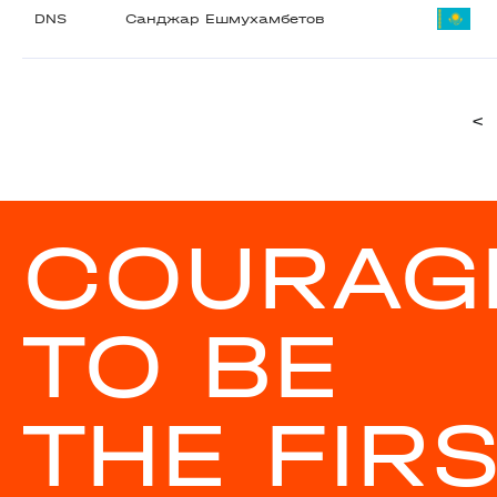
DNS
Санджар Ешмухамбетов
<
COURAG
TO BE
THE FIR