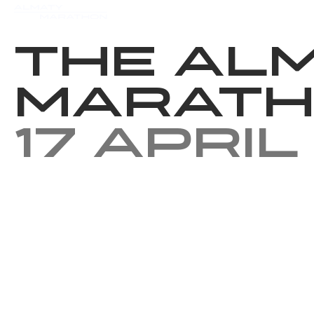
Events
Results
Charity
The Al
Marath
17 April