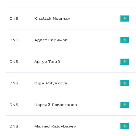
DNS
Khattak Nouman
DNS
Адлет Каримов
DNS
Артур Тегай
DNS
Olga Polyakova
DNS
Нартай Есболганов
DNS
Mamed Kaldybayev