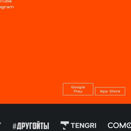
uTube
legram
Google
Play
App Store