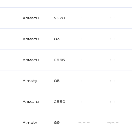
Алматы
2528
--:--:--
--:--:--
Алматы
83
--:--:--
--:--:--
Алматы
2535
--:--:--
--:--:--
Almaty
85
--:--:--
--:--:--
Алматы
2550
--:--:--
--:--:--
Almaty
89
--:--:--
--:--:--