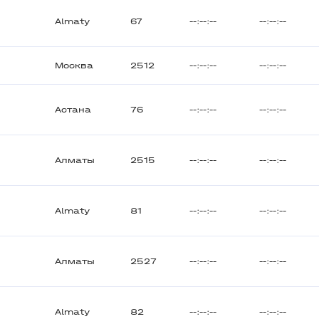
Almaty
67
--:--:--
--:--:--
Москва
2512
--:--:--
--:--:--
Астана
76
--:--:--
--:--:--
Алматы
2515
--:--:--
--:--:--
Almaty
81
--:--:--
--:--:--
Алматы
2527
--:--:--
--:--:--
Almaty
82
--:--:--
--:--:--