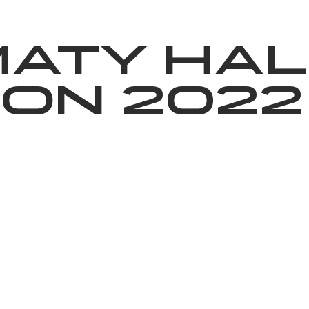
News
Volunteering
About Us
maty Hal
on 2022