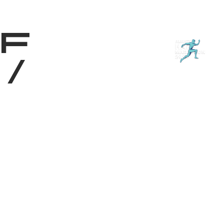
Shop
EN
+
Login
f
/