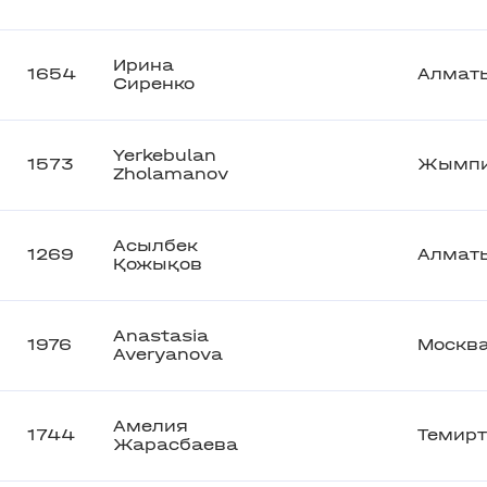
Ирина
1654
Алмат
Сиренко
Yerkebulan
1573
Жымп
Zholamanov
Асылбек
1269
Алмат
Қожықов
Anastasia
1976
Москв
Averyanova
Амелия
1744
Темирт
Жарасбаева