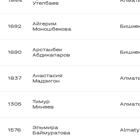
1944
Алмат
Утелбаев
Айгерим
1692
Бишке
Моношбекова
Арстанбек
1690
Бишке
Абдикапаров
Анастасия
1837
Алмат
Мадзигон
Тимур
1305
Алмат
Минеев
Эльмира
1576
Almaty
Баймуратова