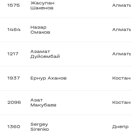
Жасулан
1575
Алмат
Шакенов
Назар
1464
Алмат
Смаков
Азамат
1217
Алмат
Дүйсембай
1937
Ернур Аханов
Костан
Азат
2096
Костан
Макубаев
Sergey
1360
Днепр
Sirenko