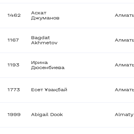
Асхат
1462
Алмат
Джуманов
Bagdat
1167
Алмат
Akhmetov
Ирина
1193
Алмат
Дюсенбиева
1773
Есет Ұзақбай
Алмат
1999
Abigail Dook
Almaty