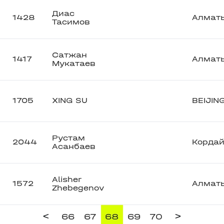
Диас
1428
Алмат
Тасимов
Сатжан
1417
Алмат
Мукатаев
1705
XING SU
BEIJIN
Рустам
2044
Корда
Асанбаев
Alisher
1572
Алмат
Zhebegenov
<
>
66
67
68
69
70