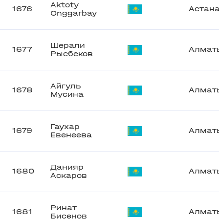
Aktoty
1676
Астан
Onggarbay
Шерали
1677
Алмат
Рысбеков
Айгуль
1678
Алмат
Мусина
Гаухар
1679
Алмат
Евенеева
Данияр
1680
Алмат
Аскаров
Ринат
1681
Алмат
Бисенов