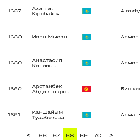
Azamat
1687
Almaty
Kipchakov
1688
Иван Мысан
Алмат
Анастасия
1689
Алмат
Киреева
Арстанбек
1690
Бишке
Абдикапаров
Каншайым
1691
Алмат
Туарбекова
<
>
66
67
68
69
70