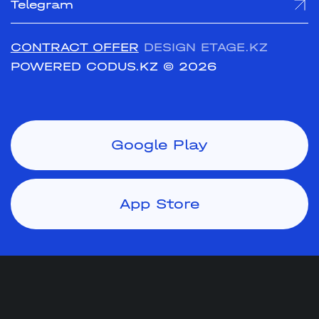
Telegram
CONTRACT OFFER
DESIGN ETAGE.KZ
POWERED CODUS.KZ
© 2026
Google Play
App Store