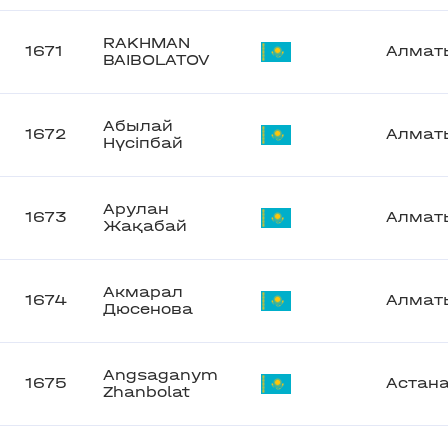
RAKHMAN
1671
Алмат
BAIBOLATOV
Абылай
1672
Алмат
Нүсіпбай
Арулан
1673
Алмат
Жақабай
Акмарал
1674
Алмат
Дюсенова
Angsaganym
1675
Астан
Zhanbolat