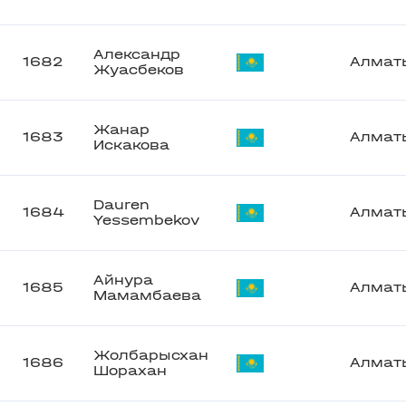
Александр
1682
Алмат
Жуасбеков
Жанар
1683
Алмат
Искакова
Dauren
1684
Алмат
Yessembekov
Айнура
1685
Алмат
Мамамбаева
Жолбарысхан
1686
Алмат
Шорахан