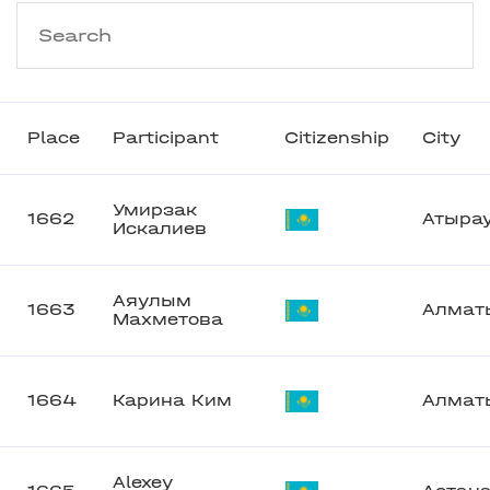
Place
Participant
Citizenship
City
Умирзак
1662
Атыра
Искалиев
Аяулым
1663
Алмат
Махметова
1664
Карина Ким
Алмат
Alexey