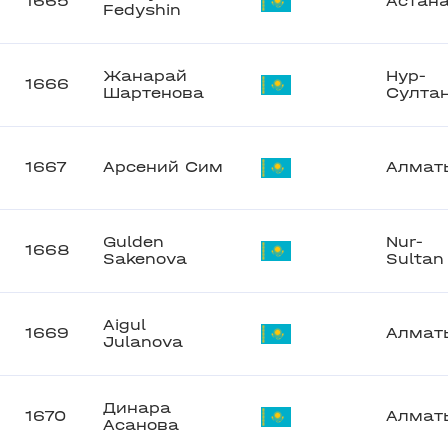
1665
Астан
Fedyshin
Жанарай
Нур-
1666
Шартенова
Султа
1667
Арсений Сим
Алмат
Gulden
Nur-
1668
Sakenova
Sultan
Aigul
1669
Алмат
Julanova
Динара
1670
Алмат
Асанова