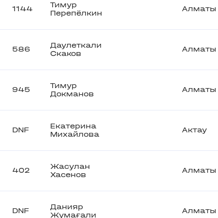
Тимур
1144
Алматы
Перепёлкин
Даулеткали
586
Алматы
Скаков
Тимур
945
Алматы
Докманов
Екатерина
DNF
Актау
Михайлова
Жасулан
402
Алматы
Хасенов
Данияр
DNF
Алматы
Жумағали