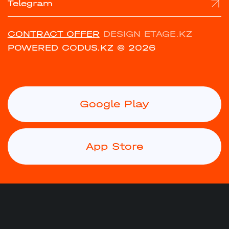
Telegram
CONTRACT OFFER
DESIGN ETAGE.KZ
POWERED CODUS.KZ
© 2026
Google Play
App Store