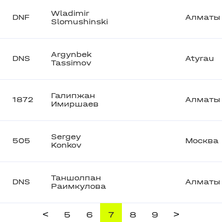
Wladimir
DNF
Алматы
Slomushinski
Argynbek
DNS
Atyrau
Tassimov
Галипжан
1872
Алматы
Имиршаев
Sergey
505
Москва
Konkov
Таншолпан
DNS
Алматы
Раимкулова
<
>
5
6
7
8
9