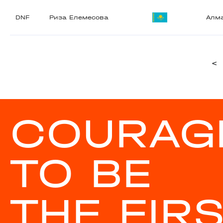
DNF
Риза Елемесова
Алм
<
COURAG
TO BE
THE FIR