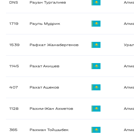
DNS
Рауан Тургалиев
Алм
1719
Рауль Мудрик
Алм
1539
Рафхат Жанабергенов
Ура
1145
Рахат Акишев
Алм
407
Рахат Ашеков
Алм
1128
Рахим-Жан Ахметов
Алм
365
Рахман Тойшыбек
Алм