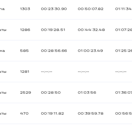
na
1303
00:23:30.90
00:50:07.82
01:11:34
аты
1286
00:19:28.51
00:44:32.48
01:07:2
ана
585
00:28:56.66
01:00:23.49
01:25:2
аты
1281
--:--:--
--:--:--
--:--:--
аты
2529
00:28:50
01:03:56
01:36:0
аты
470
00:19:11.82
00:39:59.78
00:56:5