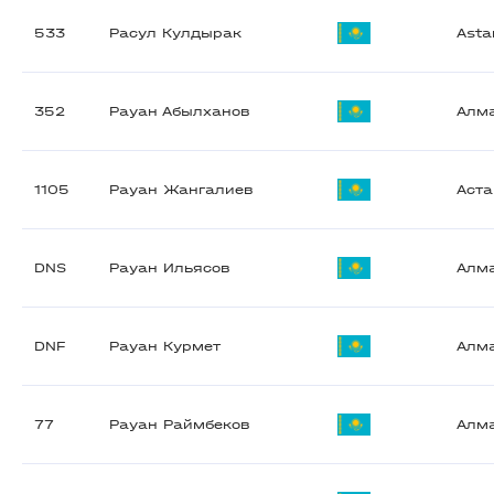
533
Расул Кулдырак
Asta
352
Рауан Абылханов
Алм
1105
Рауан Жангалиев
Аст
DNS
Рауан Ильясов
Алм
DNF
Рауан Курмет
Алм
77
Рауан Раймбеков
Алм