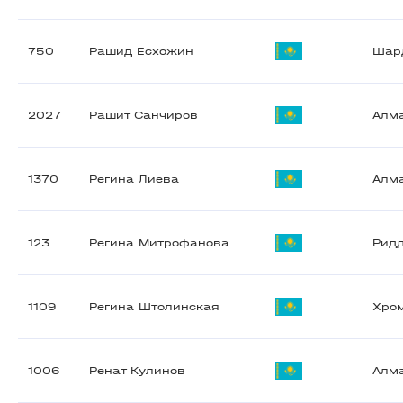
750
Рашид Есхожин
Шар
2027
Рашит Санчиров
Алм
1370
Регина Лиева
Алм
123
Регина Митрофанова
Рид
1109
Регина Штолинская
Хро
1006
Ренат Кулинов
Алм