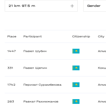
Place
Participant
Citizenship
City
1447
Павел Шубин
Алм
331
Павел Щепин
Кок
1742
Перизат Сурамбекова
Алм
283
Равкат Рахимжанов
Алм