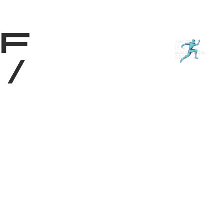
Shop
EN
+
Login
f
/