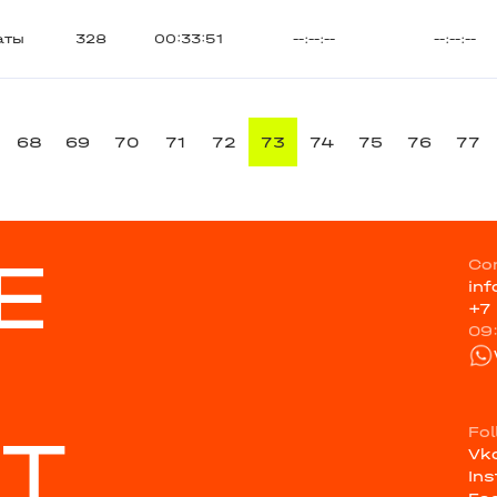
аты
328
00:33:51
--:--:--
--:--:--
68
69
70
71
72
73
74
75
76
77
E
Co
in
+7
09
ST
Fo
Vk
In