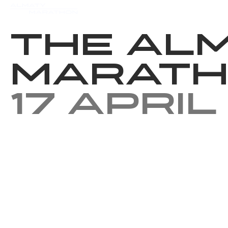
Events
Results
Charity
The Al
Marath
17 April