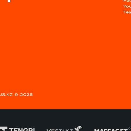
Fa
Yo
Te
US.KZ
© 2026