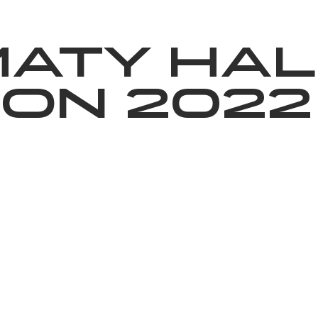
News
Volunteering
About Us
maty Hal
on 2022