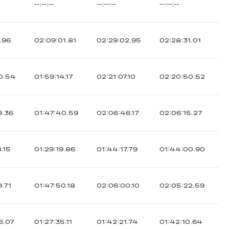
--:--:--
--:--:--
--:--:--
4.96
02:09:01.81
02:29:02.95
02:28:31.01
0.54
01:59:14.17
02:21:07.10
02:20:50.52
9.36
01:47:40.59
02:06:46.17
02:06:15.27
8.15
01:29:19.86
01:44:17.79
01:44:00.90
9.71
01:47:50.18
02:06:00.10
02:05:22.59
6.07
01:27:35.11
01:42:21.74
01:42:10.64