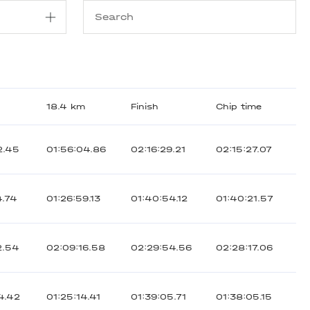
18.4 km
Finish
Chip time
2.45
01:56:04.86
02:16:29.21
02:15:27.07
4.74
01:26:59.13
01:40:54.12
01:40:21.57
2.54
02:09:16.58
02:29:54.56
02:28:17.06
4.42
01:25:14.41
01:39:05.71
01:38:05.15