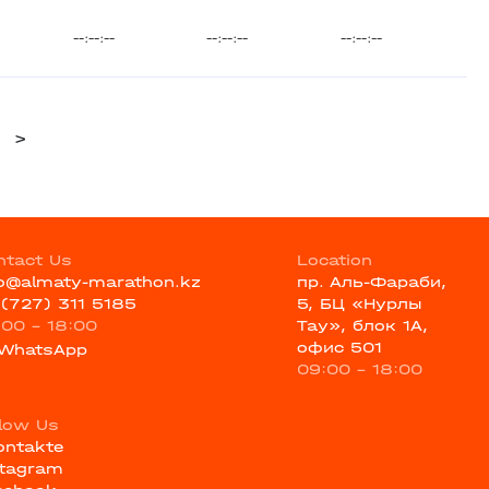
--:--:--
--:--:--
--:--:--
>
ntact Us
Location
fo@almaty-marathon.kz
пр. Аль-Фараби,
 (727) 311 5185
5, БЦ «Нурлы
:00 - 18:00
Тау», блок 1А,
офис 501
WhatsApp
09:00 - 18:00
llow Us
ontakte
stagram