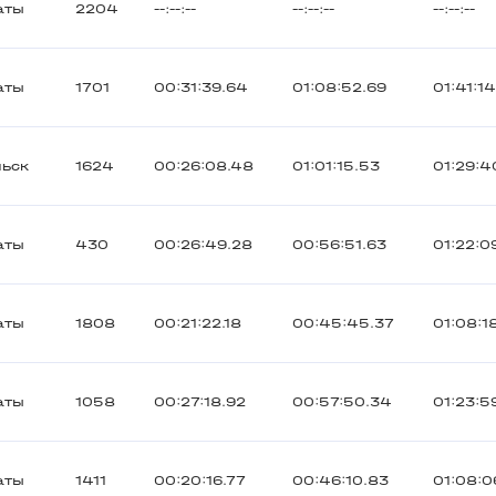
аты
2204
--:--:--
--:--:--
--:--:--
аты
1701
00:31:39.64
01:08:52.69
01:41:1
льск
1624
00:26:08.48
01:01:15.53
01:29:4
аты
430
00:26:49.28
00:56:51.63
01:22:0
аты
1808
00:21:22.18
00:45:45.37
01:08:1
аты
1058
00:27:18.92
00:57:50.34
01:23:5
аты
1411
00:20:16.77
00:46:10.83
01:08:0