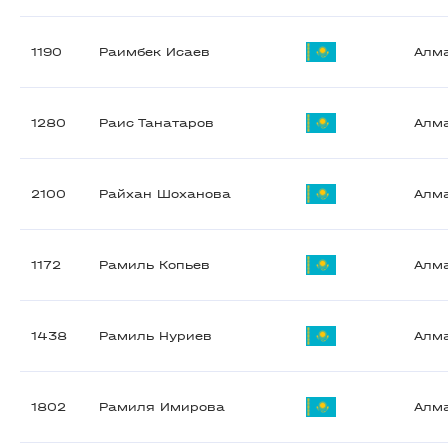
1190
Раимбек Исаев
Алм
1280
Раис Танатаров
Алм
2100
Райхан Шоханова
Алм
1172
Рамиль Копьев
Алм
1438
Рамиль Нуриев
Алм
1802
Рамиля Имирова
Алм