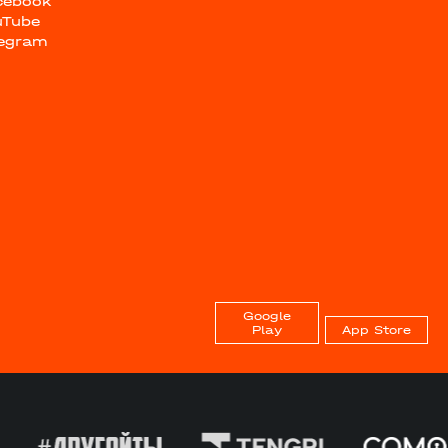
cebook
uTube
legram
Google
Play
App Store