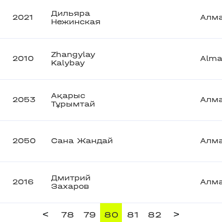
Дильяра
2021
Алм
Нежинская
Zhangylay
2010
Alma
Kalybay
Ақарыс
2053
Алм
Тұрымтай
2050
Сана Жандай
Алм
Дмитрий
2016
Алм
Захаров
<
>
78
79
80
81
82