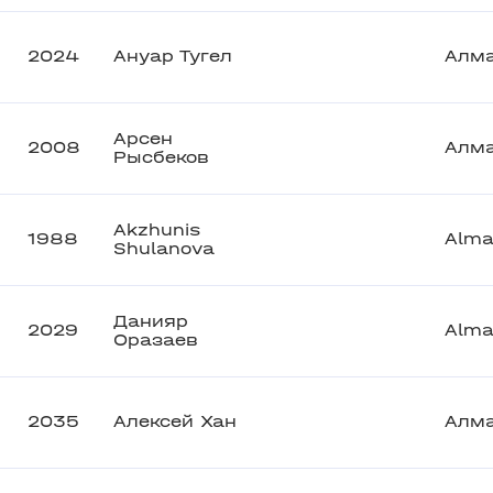
2024
Ануар Тугел
Алм
Арсен
2008
Алм
Рысбеков
Akzhunis
1988
Alma
Shulanova
Данияр
2029
Alma
Оразаев
2035
Алексей Хан
Алм