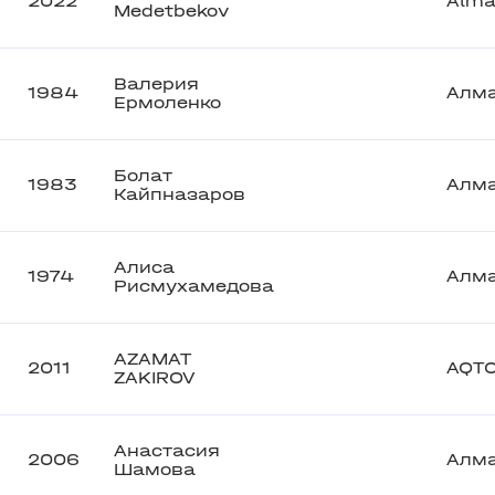
2022
Alma
Medetbekov
Валерия
1984
Алм
Ермоленко
Болат
1983
Алм
Кайпназаров
Алиса
1974
Алм
Рисмухамедова
AZAMAT
2011
AQT
ZAKIROV
Анастасия
2006
Алм
Шамова