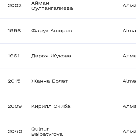
Айман
2002
Алм
Султангалиева
1956
Фарух Аширов
Alma
1961
Дарья Жукова
Алм
2015
Жанна Болат
Alma
2009
Кирилл Скиба
Алм
Gulnur
2040
Алм
Baibatyrova