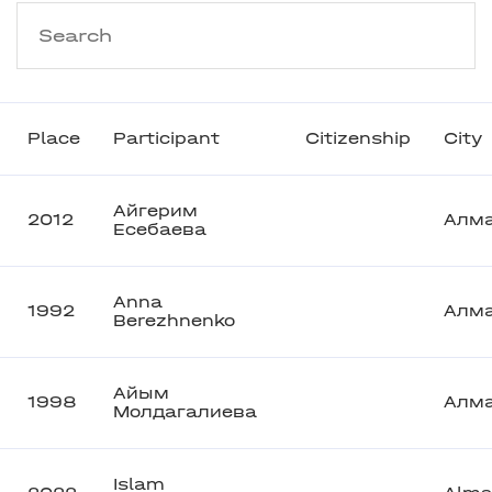
Place
Participant
Citizenship
City
Айгерим
2012
Алм
Есебаева
Anna
1992
Алм
Berezhnenko
Айым
1998
Алм
Молдагалиева
Islam