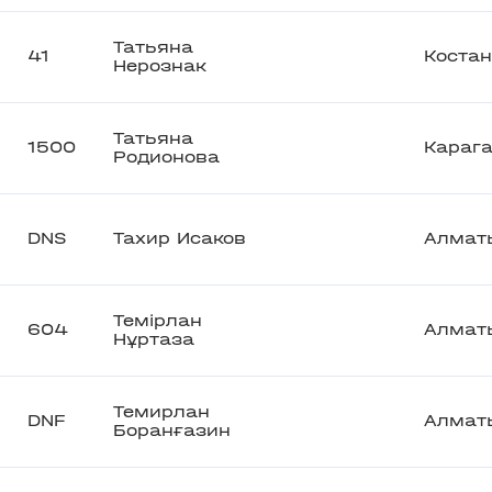
Татьяна
41
Коста
Нерознак
Татьяна
1500
Караг
Родионова
DNS
Тахир Исаков
Алмат
Темірлан
604
Алмат
Нұртаза
Темирлан
DNF
Алмат
Боранғазин