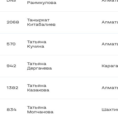
DNS
Алмат
Раимкулова
Танырхат
2068
Алмат
Китабалиев
Татьяна
570
Алмат
Kучина
Татьяна
942
Караг
Дергачева
Татьяна
1382
Алмат
Казакова
Татьяна
834
Шахти
Молчанова