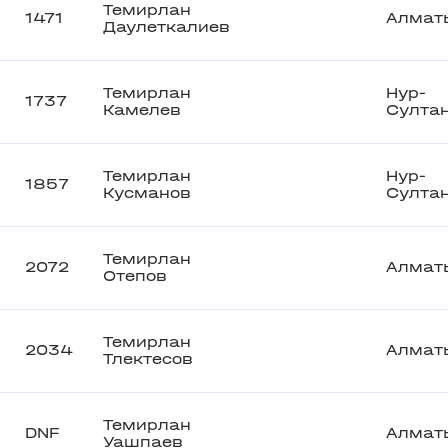
Темирлан
1471
Алмат
Даулеткалиев
Темирлан
Нур-
1737
Камелев
Султа
Темирлан
Нур-
1857
Кусманов
Султа
Темирлан
2072
Алмат
Отепов
Темирлан
2034
Алмат
Тлектесов
Темирлан
DNF
Алмат
Уашпаев