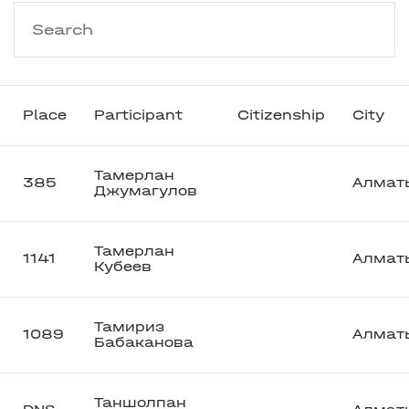
Place
Participant
Citizenship
City
Тамерлан
385
Алмат
Джумагулов
Тамерлан
1141
Алмат
Кубеев
Тамириз
1089
Алмат
Бабаканова
Таншолпан