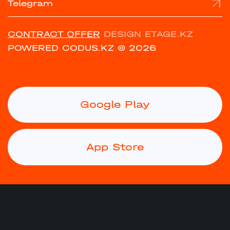
Telegram
CONTRACT OFFER
DESIGN ETAGE.KZ
POWERED CODUS.KZ
© 2026
Google Play
App Store