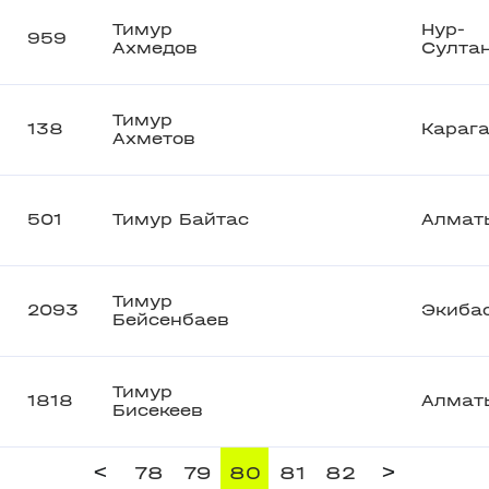
Тимур
Нур-
959
Ахмедов
Султа
Тимур
138
Караг
Ахметов
501
Тимур Байтас
Алмат
Тимур
2093
Экиба
Бейсенбаев
Тимур
1818
Алмат
Бисекеев
<
>
78
79
80
81
82