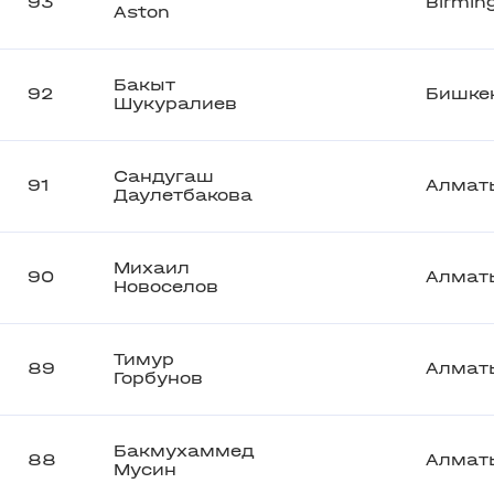
93
Birmi
Aston
Бакыт
92
Бишке
Шукуралиев
Сандугаш
91
Алмат
Даулетбакова
Михаил
90
Алмат
Новоселов
Тимур
89
Алмат
Горбунов
Бакмухаммед
88
Алмат
Мусин