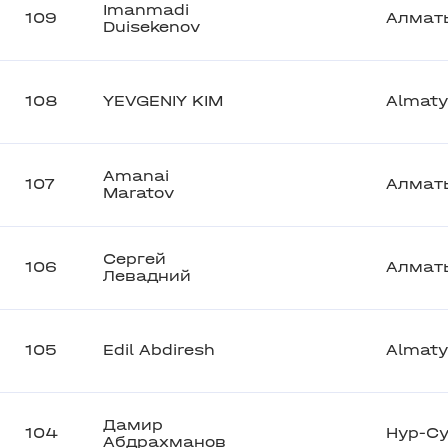
Imanmadi
109
Алмат
Duisekenov
108
YEVGENIY KIM
Almaty
Amanai
107
Алмат
Maratov
Сергей
106
Алмат
Левадний
105
Edil Abdiresh
Almaty
Дамир
104
Нур-С
Абдрахманов