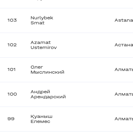
Nurlybek
103
Astan
Smat
Azamat
102
Астан
Ustemirov
Олег
101
Алмат
Мыслинский
Андрей
100
Алмат
Арендарский
Қуаныш
99
Алмат
Елемес