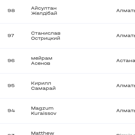
Айсултан
98
Алмат
Желдібай
Станислав
97
Алмат
Острицкий
мейрам
96
Астан
Асенов
Кирилл
95
Алмат
Самарай
Magzum
94
Алмат
Kuraissov
Matthew