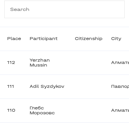
Place
Participant
Citizenship
City
Yerzhan
112
Алмат
Mussin
111
Adil Syzdykov
Павло
Глебс
110
Алмат
Морозовс