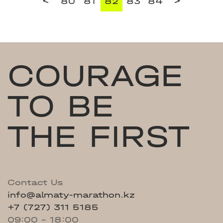
<
>
80
81
82
83
84
COURAGE
TO BE
THE FIRST
Contact Us
info@almaty-marathon.kz
+7 (727) 311 5185
09:00 - 18:00