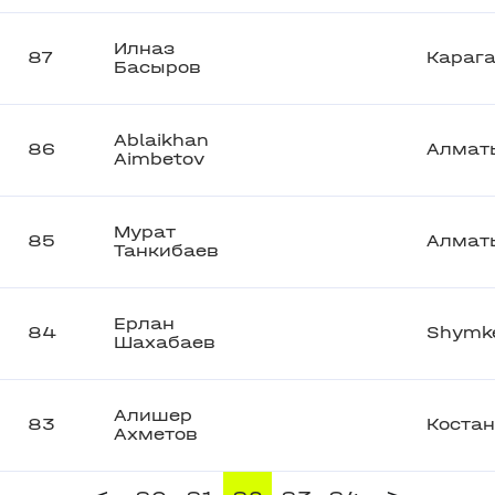
Илназ
87
Караг
Басыров
Ablaikhan
86
Алмат
Aimbetov
Мурат
85
Алмат
Танкибаев
Ерлан
84
Shymk
Шахабаев
Алишер
83
Коста
Ахметов