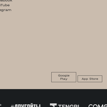
cebook
uTube
legram
Google
Play
App Store