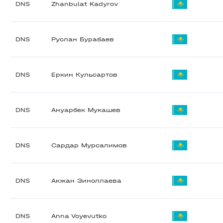
DNS
Zhanbulat Kadyrov
DNS
Руслан Бурабаев
DNS
Еркин Кульсартов
DNS
Ануарбек Мукашев
DNS
Сардар Мурсалимов
DNS
Акжан Зиноллаева
DNS
Anna Voyevutko