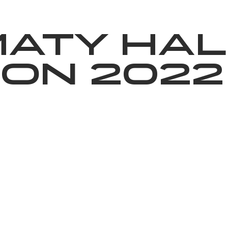
News
Volunteering
About Us
maty Hal
on 2022