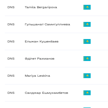
DNS
Tamila Bergaripova
DNS
Гульшанат Самигуллиева
DNS
Ельжан Кушекбаев
DNS
Әділет Рахманов
DNS
Mariya Leskina
DNS
Санджар Ешмухамбетов