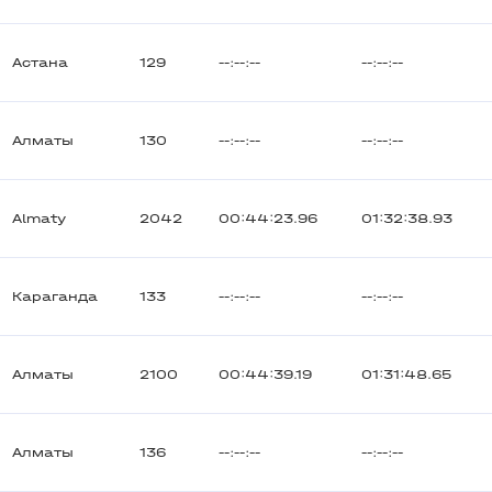
Астана
129
--:--:--
--:--:--
Алматы
130
--:--:--
--:--:--
Almaty
2042
00:44:23.96
01:32:38.93
Караганда
133
--:--:--
--:--:--
Алматы
2100
00:44:39.19
01:31:48.65
Алматы
136
--:--:--
--:--:--