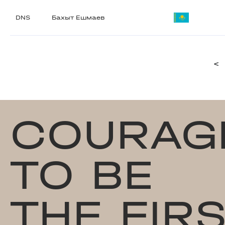
DNS
Бахыт Ешмаев
<
COURAG
TO BE
THE FIR