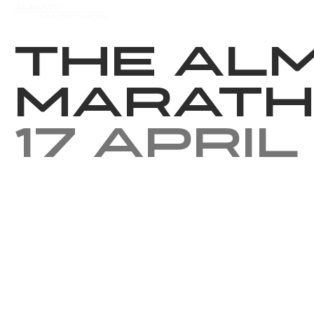
Events
Results
Charity
The Al
Marath
17 April