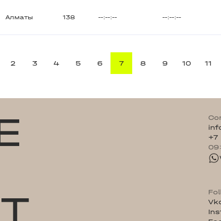
Алматы
138
--:--:--
--:--:--
2
3
4
5
6
7
8
9
10
11
E
Co
in
+7
09
ST
Fo
Vk
In