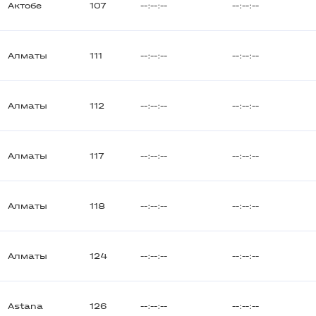
Актобе
107
--:--:--
--:--:--
Алматы
111
--:--:--
--:--:--
Алматы
112
--:--:--
--:--:--
Алматы
117
--:--:--
--:--:--
Алматы
118
--:--:--
--:--:--
Алматы
124
--:--:--
--:--:--
Astana
126
--:--:--
--:--:--