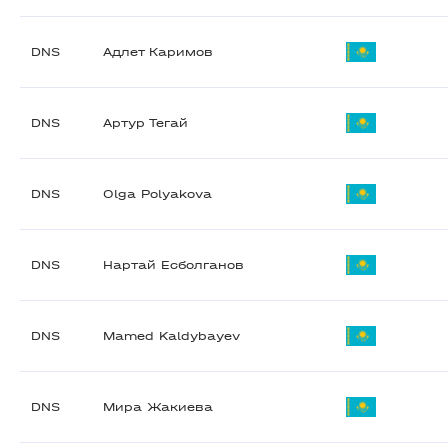
DNS
Адлет Каримов
DNS
Артур Тегай
DNS
Olga Polyakova
DNS
Нартай Есболганов
DNS
Mamed Kaldybayev
DNS
Мира Жакиева