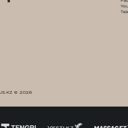
Fa
Yo
Te
US.KZ
© 2026