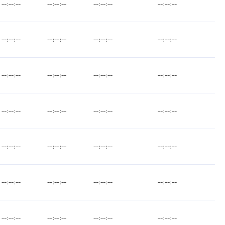
--:--:--
--:--:--
--:--:--
--:--:--
--:--:--
--:--:--
--:--:--
--:--:--
--:--:--
--:--:--
--:--:--
--:--:--
--:--:--
--:--:--
--:--:--
--:--:--
--:--:--
--:--:--
--:--:--
--:--:--
--:--:--
--:--:--
--:--:--
--:--:--
--:--:--
--:--:--
--:--:--
--:--:--