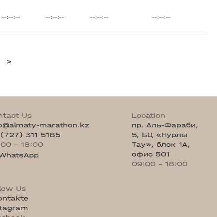
--:--:--
--:--:--
--:--:--
--:--:--
>
ntact Us
Location
fo@almaty-marathon.kz
пр. Аль-Фараби,
 (727) 311 5185
5, БЦ «Нурлы
:00 - 18:00
Тау», блок 1А,
офис 501
WhatsApp
09:00 - 18:00
llow Us
ontakte
stagram