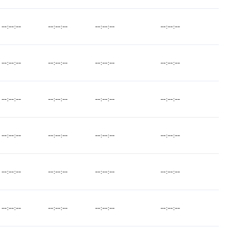
--:--:--
--:--:--
--:--:--
--:--:--
--:--:--
--:--:--
--:--:--
--:--:--
--:--:--
--:--:--
--:--:--
--:--:--
--:--:--
--:--:--
--:--:--
--:--:--
--:--:--
--:--:--
--:--:--
--:--:--
--:--:--
--:--:--
--:--:--
--:--:--