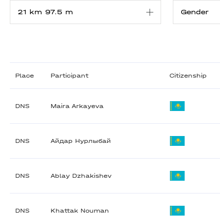
Place
Participant
Citizenship
DNS
Maira Arkayeva
DNS
Айдар Нурлыбай
DNS
Ablay Dzhakishev
DNS
Khattak Nouman