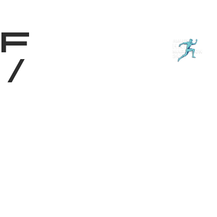
Shop
EN
+
Login
f
/