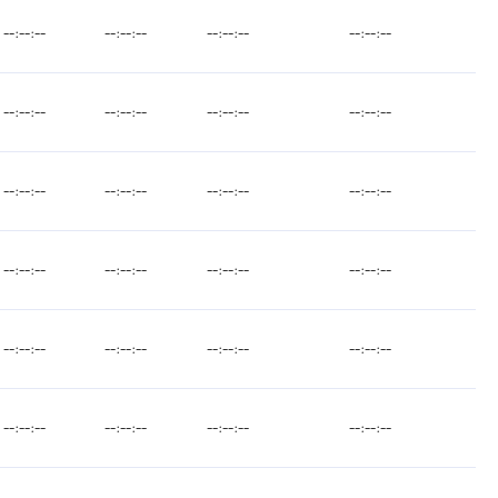
--:--:--
--:--:--
--:--:--
--:--:--
--:--:--
--:--:--
--:--:--
--:--:--
--:--:--
--:--:--
--:--:--
--:--:--
--:--:--
--:--:--
--:--:--
--:--:--
--:--:--
--:--:--
--:--:--
--:--:--
--:--:--
--:--:--
--:--:--
--:--:--