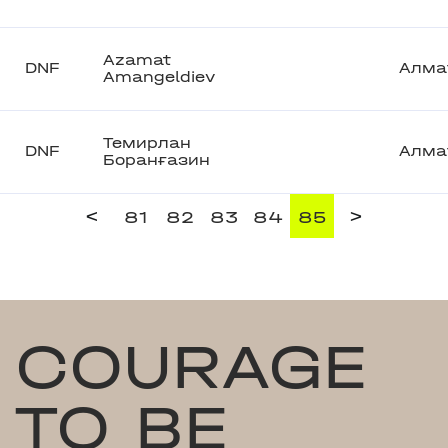
Azamat
DNF
Алма
Amangeldiev
Темирлан
DNF
Алма
Боранғазин
<
>
81
82
83
84
85
COURAGE
TO BE