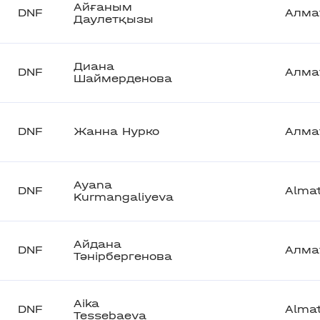
Айғаным
DNF
Алма
Даулетқызы
Диана
DNF
Алма
Шаймерденова
DNF
Жанна Нурко
Алма
Ayana
DNF
Alma
Kurmangaliyeva
Айдана
DNF
Алма
Тәнірбергенова
Aika
DNF
Alma
Tessebaeva