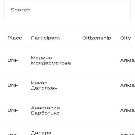
Place
Participant
Citizenship
City
Мадина
DNF
Алма
Молдасметова
Инкар
DNF
Алма
Далелхан
Анастасия
DNF
Алма
Барботько
Дилара