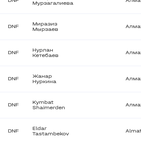
DNF
Алма
Мурзагалиева
Миразиз
DNF
Алма
Мырзаев
Нурлан
DNF
Алма
Кетебаев
Жанар
DNF
Алма
Нуркина
Kymbat
DNF
Алма
Shaimerden
Eldar
DNF
Alma
Tastambekov